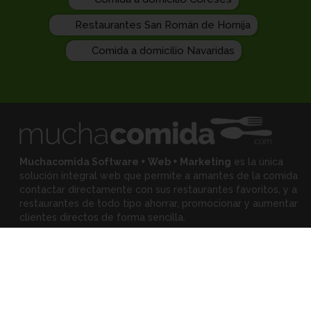
Restaurantes San Román de Hornija
Comida a domicilio Navaridas
Muchacomida Software + Web + Marketing
es la única
solución integral web que permite a amantes de la comida
contactar directamente con sus restaurantes favoritos, y
a
restaurantes de todo tipo ahorrar, promocionar y aumentar
clientes directos de forma sencilla.
Expertos
•
Eloy Rodríguez
(Mejora tu restaurante)
•
Montserrat Landa
(Mejora tu alimentación)