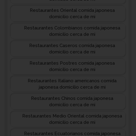
Restaurantes Oriental comida japonesa
domicilio cerca de mi
Restaurantes Colombianos comida japonesa
domicilio cerca de mi
Restaurantes Caseros comida japonesa
domicilio cerca de mi
Restaurantes Postres comida japonesa
domicilio cerca de mi
Restaurantes Italiano americanos comida
japonesa domicilio cerca de mi
Restaurantes Chinos comida japonesa
domicilio cerca de mi
Restaurantes Medio Oriental comida japonesa
domicilio cerca de mi
Restaurantes Ecuatorianos comida japonesa