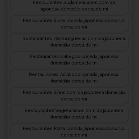
Restaurantes Sudamericanos comida
japonesa domicilio cerca de mi
Restaurantes Sushi comida japonesa domicilio
cerca de mi
Restaurantes Hamburguesas comida japonesa
domicilio cerca de mi
Restaurantes Gallegos comida japonesa
domicilio cerca de mi
Restaurantes Asiáticos comida japonesa
domicilio cerca de mi
Restaurantes Sirios comida japonesa domicilio
cerca de mi
Restaurantes Vegetarianos comida japonesa
domicilio cerca de mi
Restaurantes Pizza comida japonesa domicilio
cerca de mi