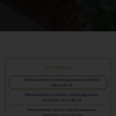
CATEGORIAS
Restaurantes comida japonesa domicilio
cerca de mi
Restaurantes comidas comida japonesa
domicilio cerca de mi
Restaurantes vasco comida japonesa
domicilio cerca de mi