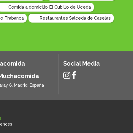
Comida a domicilio El Cubillo de Uceda
io Trabanca
Restaurantes Salceda de Caselas
hacomida
Social Media
 Muchacomida
aray 6, Madrid. España
s
rences