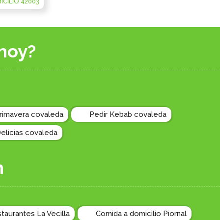
CILIO 42003
hoy?
Primavera covaleda
Pedir Kebab covaleda
Delicias covaleda
n
taurantes La Vecilla
Comida a domicilio Piornal