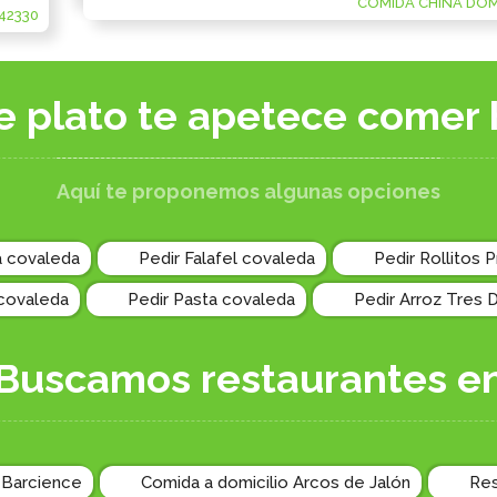
COMIDA CHINA DOMI
42330
e plato te apetece comer 
Aquí te proponemos algunas opciones
a covaleda
Pedir Falafel covaleda
Pedir Rollitos 
covaleda
Pedir Pasta covaleda
Pedir Arroz Tres 
Buscamos restaurantes e
 Barcience
Comida a domicilio Arcos de Jalón
Res