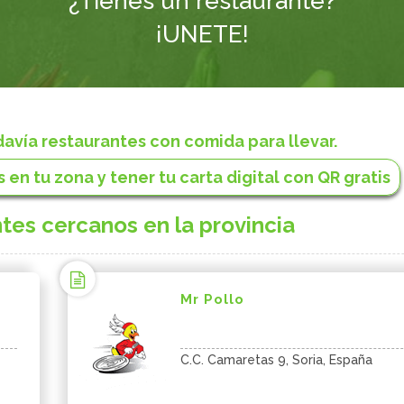
¿Tienes un restaurante?
¡UNETE!
vía restaurantes con comida para llevar.
 en tu zona y tener tu carta digital con QR gratis
tes cercanos en la provincia
Mr Pollo
C.C. Camaretas 9, Soria, España