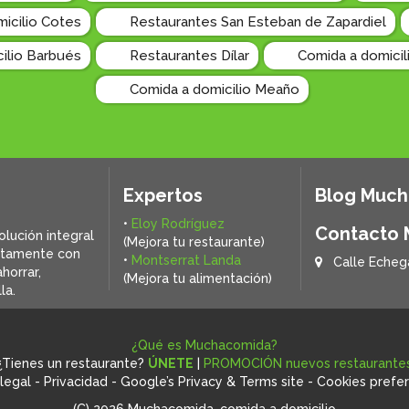
icilio Cotes
Restaurantes San Esteban de Zapardiel
ilio Barbués
Restaurantes Dílar
Comida a domicil
Comida a domicilio Meaño
Expertos
Blog Muc
•
Eloy Rodríguez
Contacto
olución integral
(Mejora tu restaurante)
ctamente con
•
Montserrat Landa
Calle Echeg
horrar,
(Mejora tu alimentación)
la.
¿Qué es Muchacomida?
¿Tienes un restaurante?
ÚNETE
|
PROMOCIÓN nuevos restaurante
legal
-
Privacidad
-
Google’s Privacy & Terms site
-
Cookies prefe
(C) 2026 Muchacomida, comida a domicilio