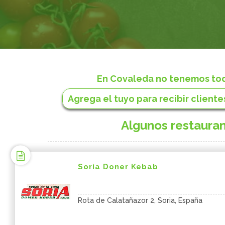
En Covaleda no tenemos toda
Agrega el tuyo para recibir clientes
Algunos restauran
Soria Doner Kebab
Rota de Calatañazor 2, Soria, España