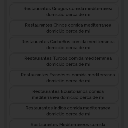
Restaurantes Griegos comida mediterranea
domicilio cerca de mi
Restaurantes Chinos comida mediterranea
domicilio cerca de mi
Restaurantes Caribeños comida mediterranea
domicilio cerca de mi
Restaurantes Turcos comida mediterranea
domicilio cerca de mi
Restaurantes Francéses comida mediterranea
domicilio cerca de mi
Restaurantes Ecuatorianos comida
mediterranea domicilio cerca de mi
Restaurantes Indios comida mediterranea
domicilio cerca de mi
Restaurantes Mediterráneos comida