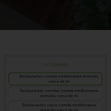
CATEGORIAS
Restaurantes comida mediterranea domicilio
cerca de mi
Restaurantes comidas comida mediterranea
domicilio cerca de mi
Restaurantes vasco comida mediterranea
domicilio cerca de mi