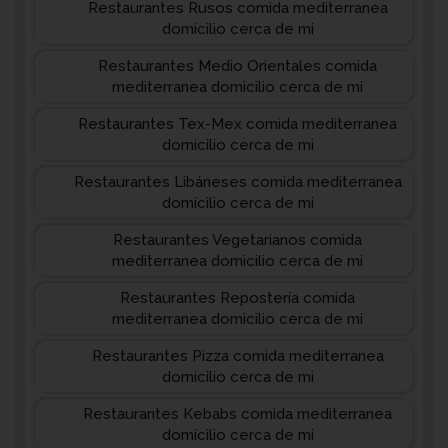
Restaurantes Rusos comida mediterranea
domicilio cerca de mi
Restaurantes Medio Orientales comida
mediterranea domicilio cerca de mi
Restaurantes Tex-Mex comida mediterranea
domicilio cerca de mi
Restaurantes Libáneses comida mediterranea
domicilio cerca de mi
Restaurantes Vegetarianos comida
mediterranea domicilio cerca de mi
Restaurantes Repostería comida
mediterranea domicilio cerca de mi
Restaurantes Pizza comida mediterranea
domicilio cerca de mi
Restaurantes Kebabs comida mediterranea
domicilio cerca de mi