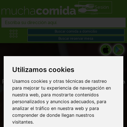
Iniciar Sesión
Utilizamos cookies
Restaurantes pizza en Comida mediterranea
Usamos cookies y otras técnicas de rastreo
para mejorar tu experiencia de navegación en
domicilio cerca de mi
nuestra web, para mostrarte contenidos
personalizados y anuncios adecuados, para
analizar el tráfico en nuestra web y para
comprender de donde llegan nuestros
visitantes.