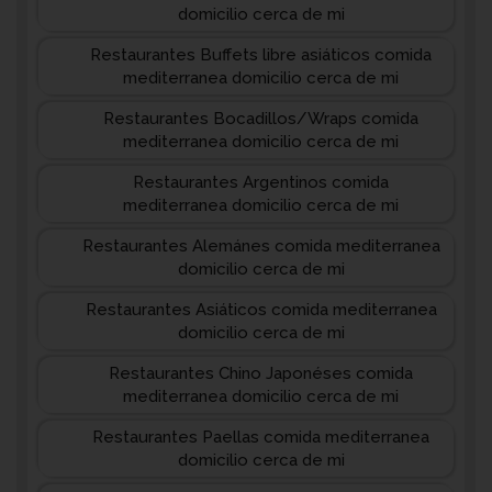
domicilio cerca de mi
Restaurantes Buffets libre asiáticos comida
mediterranea domicilio cerca de mi
Restaurantes Bocadillos/Wraps comida
mediterranea domicilio cerca de mi
Restaurantes Argentinos comida
mediterranea domicilio cerca de mi
Restaurantes Alemánes comida mediterranea
domicilio cerca de mi
Restaurantes Asiáticos comida mediterranea
domicilio cerca de mi
Restaurantes Chino Japonéses comida
mediterranea domicilio cerca de mi
Restaurantes Paellas comida mediterranea
domicilio cerca de mi