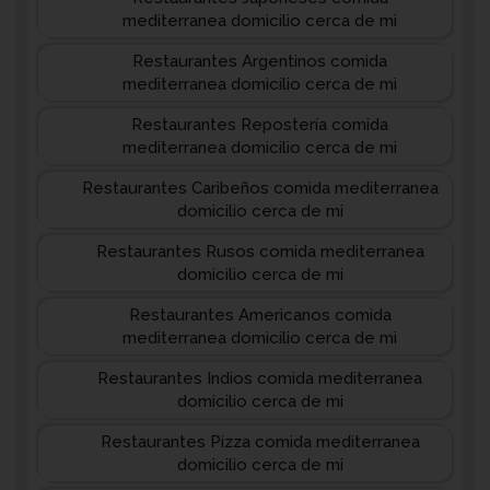
mediterranea domicilio cerca de mi
Restaurantes Argentinos comida
mediterranea domicilio cerca de mi
Restaurantes Repostería comida
mediterranea domicilio cerca de mi
Restaurantes Caribeños comida mediterranea
domicilio cerca de mi
Restaurantes Rusos comida mediterranea
domicilio cerca de mi
Restaurantes Americanos comida
mediterranea domicilio cerca de mi
Restaurantes Indios comida mediterranea
domicilio cerca de mi
Restaurantes Pizza comida mediterranea
domicilio cerca de mi