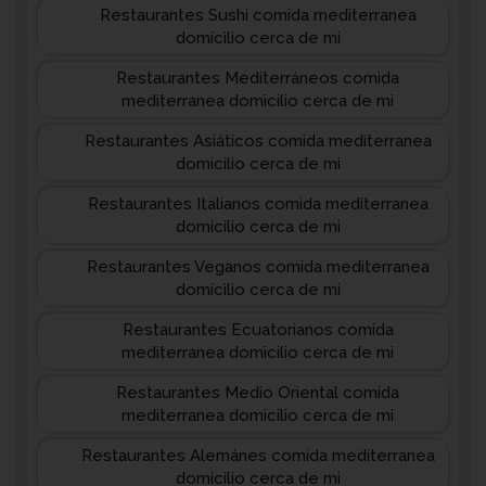
Restaurantes Sushi comida mediterranea
domicilio cerca de mi
Restaurantes Mediterráneos comida
mediterranea domicilio cerca de mi
Restaurantes Asiáticos comida mediterranea
domicilio cerca de mi
Restaurantes Italianos comida mediterranea
domicilio cerca de mi
Restaurantes Veganos comida mediterranea
domicilio cerca de mi
Restaurantes Ecuatorianos comida
mediterranea domicilio cerca de mi
Restaurantes Medio Oriental comida
mediterranea domicilio cerca de mi
Restaurantes Alemánes comida mediterranea
domicilio cerca de mi