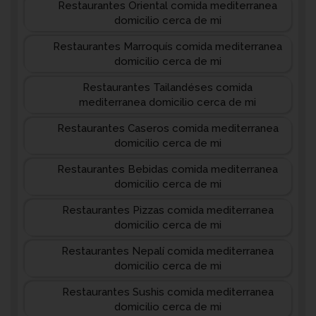
Restaurantes Oriental comida mediterranea
domicilio cerca de mi
Restaurantes Marroquís comida mediterranea
domicilio cerca de mi
Restaurantes Tailandéses comida
mediterranea domicilio cerca de mi
Restaurantes Caseros comida mediterranea
domicilio cerca de mi
Restaurantes Bebidas comida mediterranea
domicilio cerca de mi
Restaurantes Pizzas comida mediterranea
domicilio cerca de mi
Restaurantes Nepalí comida mediterranea
domicilio cerca de mi
Restaurantes Sushis comida mediterranea
domicilio cerca de mi