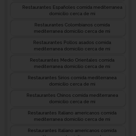
Restaurantes Españoles comida mediterranea
domicilio cerca de mi
Restaurantes Colombianos comida
mediterranea domicilio cerca de mi
Restaurantes Pollos asados comida
mediterranea domicilio cerca de mi
Restaurantes Medio Orientales comida
mediterranea domicilio cerca de mi
Restaurantes Sirios comida mediterranea
domicilio cerca de mi
Restaurantes Chinos comida mediterranea
domicilio cerca de mi
Restaurantes Italiano americanos comida
mediterranea domicilio cerca de mi
Restaurantes Italiano americanos comida