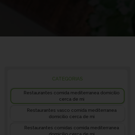
CATEGORIAS
Restaurantes comida mediterranea domicilio
cerca de mi
Restaurantes vasco comida mediterranea
domicilio cerca de mi
Restaurantes comidas comida mediterranea
domicilio cerca de mi