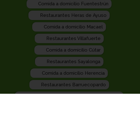
Comida a domicilio Fuentestrún
Restaurantes Heras de Ayuso
Comida a domicilio Macael
Restaurantes Villafuerte
Comida a domicilio Cútar
Restaurantes Sayalonga
Comida a domicilio Herencia
Restaurantes Barruecopardo
Comida a domicilio Llocnou de Sant Jeroni