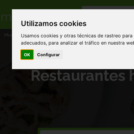
Utilizamos cookies
Usamos cookies y otras técnicas de rastreo para
Muchacomida
Restaurantes halal en Comida chilena domicilio
adecuados, para analizar el tráfico en nuestra w
OK
Configurar
Restaurantes 