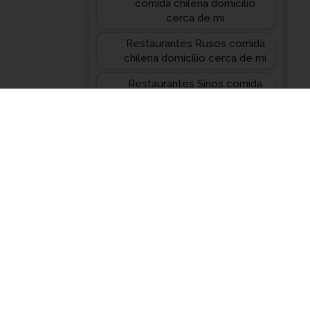
comida chilena domicilio
cerca de mi
Restaurantes Rusos comida
chilena domicilio cerca de mi
Restaurantes Sirios comida
chilena domicilio cerca de mi
Restaurantes Caseros
comida chilena domicilio
cerca de mi
Restaurantes Kebab comida
chilena domicilio cerca de mi
Restaurantes Halal comida
chilena domicilio cerca de mi
Restaurantes Vegetarianos
comida chilena domicilio
cerca de mi