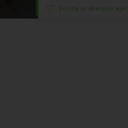
|
Escriba su d