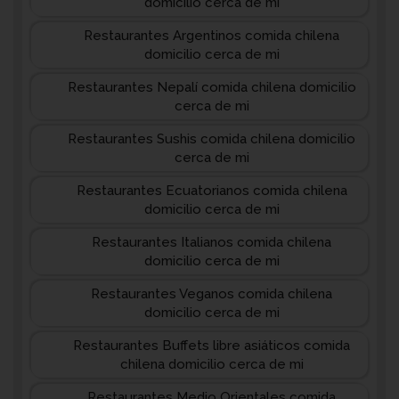
domicilio cerca de mi
Restaurantes Argentinos comida chilena
domicilio cerca de mi
Restaurantes Nepalí comida chilena domicilio
cerca de mi
Restaurantes Sushis comida chilena domicilio
cerca de mi
Restaurantes Ecuatorianos comida chilena
domicilio cerca de mi
Restaurantes Italianos comida chilena
domicilio cerca de mi
Restaurantes Veganos comida chilena
domicilio cerca de mi
Restaurantes Buffets libre asiáticos comida
chilena domicilio cerca de mi
Restaurantes Medio Orientales comida