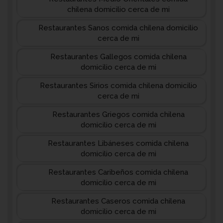
chilena domicilio cerca de mi
Restaurantes Sanos comida chilena domicilio
cerca de mi
Restaurantes Gallegos comida chilena
domicilio cerca de mi
Restaurantes Sirios comida chilena domicilio
cerca de mi
Restaurantes Griegos comida chilena
domicilio cerca de mi
Restaurantes Libáneses comida chilena
domicilio cerca de mi
Restaurantes Caribeños comida chilena
domicilio cerca de mi
Restaurantes Caseros comida chilena
domicilio cerca de mi