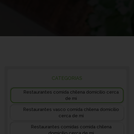
CATEGORIAS
Restaurantes comida chilena domicilio cerca
de mi
Restaurantes vasco comida chilena domicilio
cerca de mi
Restaurantes comidas comida chilena
domicilio cerca de mi