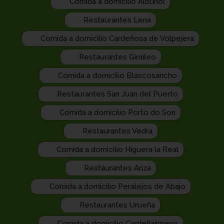
Comida a domicilio Albuñol
Restaurantes Lena
Comida a domicilio Cardeñosa de Volpejera
Restaurantes Gimileo
Comida a domicilio Blascosancho
Restaurantes San Juan del Puerto
Comida a domicilio Porto do Son
Restaurantes Vedra
Comida a domicilio Higuera la Real
Restaurantes Ariza
Comida a domicilio Peralejos de Abajo
Restaurantes Urueña
Comida a domicilio Cardeñajimeno