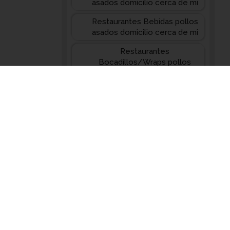
asados domicilio cerca de mi
Restaurantes Bebidas pollos
asados domicilio cerca de mi
Restaurantes
Bocadillos/Wraps pollos
asados domicilio cerca de mi
Restaurantes Kurdos pollos
asados domicilio cerca de mi
Restaurantes Pizzas pollos
asados domicilio cerca de mi
Restaurantes Venezolanos
pollos asados domicilio
cerca de mi
Restaurantes Chino
Japonéses pollos asados
domicilio cerca de mi