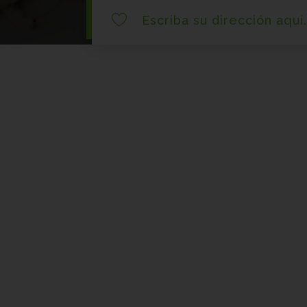
|
Escriba s