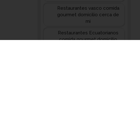
Restaurantes vasco comida
gourmet domicilio cerca de
mi
Restaurantes Ecuatorianos
comida gourmet domicilio
cerca de mi
Restaurantes Chinos comida
gourmet domicilio cerca de
mi
Restaurantes Caseros
comida gourmet domicilio
cerca de mi
Restaurantes Sanos comida
gourmet domicilio cerca de
mi
Restaurantes Árabes comida
gourmet domicilio cerca de