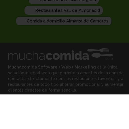
Restaurantes Vall de Almonacid
Comida a domicilio Almarza de Cameros
Muchacomida Software + Web + Marketing
es la única
solución integral web que permite a amantes de la comida
contactar directamente con sus restaurantes favoritos, y
a
restaurantes de todo tipo ahorrar, promocionar y aumentar
clientes directos de forma sencilla.
Expertos
•
Eloy Rodríguez
(Mejora tu restaurante)
•
Montserrat Landa
(Mejora tu alimentación)