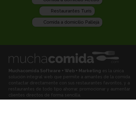
Restaurantes Turís
Comida a domicilio Pallejà
Muchacomida Software + Web + Marketing
es la única
solución integral web que permite a amantes de la comida
contactar directamente con sus restaurantes favoritos, y
a
restaurantes de todo tipo ahorrar, promocionar y aumentar
clientes directos de forma sencilla.
Expertos
•
Eloy Rodríguez
(Mejora tu restaurante)
•
Montserrat Landa
(Mejora tu alimentación)