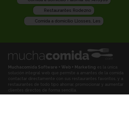
Restaurantes Rodezno
Comida a domicilio Llosses, Les
Muchacomida Software + Web + Marketing
es la única
solución integral web que permite a amantes de la comida
contactar directamente con sus restaurantes favoritos, y
a
restaurantes de todo tipo ahorrar, promocionar y aumentar
clientes directos de forma sencilla.
Expertos
•
Eloy Rodríguez
(Mejora tu restaurante)
•
Montserrat Landa
(Mejora tu alimentación)