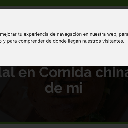
 mejorar tu experiencia de navegación en nuestra web, par
erca de mi
eb y para comprender de donde llegan nuestros visitantes.
lal en Comida china
de mi