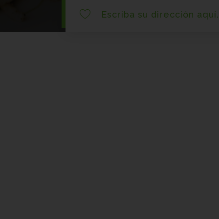
|
Escriba su di