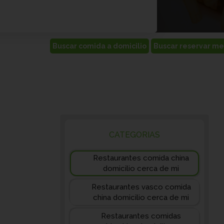
CATEGORIAS
Restaurantes comida china
domicilio cerca de mi
Restaurantes vasco comida
china domicilio cerca de mi
Restaurantes comidas