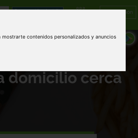
Iniciar Sesión
Categorías
a mostrarte contenidos personalizados y anuncios
 domicilio cerca