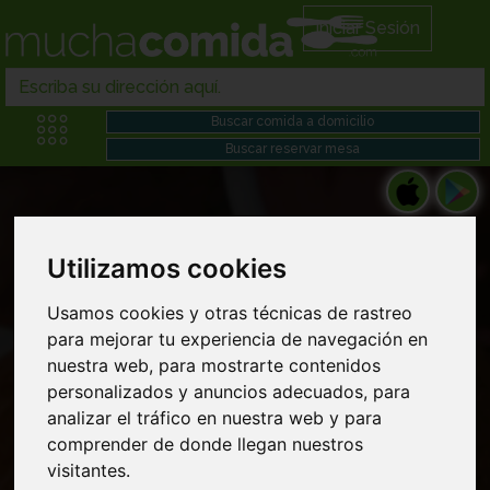
Iniciar Sesión
Utilizamos cookies
Restaurantes gallegos en Comida vegana
Usamos cookies y otras técnicas de rastreo
para mejorar tu experiencia de navegación en
domicilio cerca de mi
nuestra web, para mostrarte contenidos
personalizados y anuncios adecuados, para
analizar el tráfico en nuestra web y para
comprender de donde llegan nuestros
visitantes.