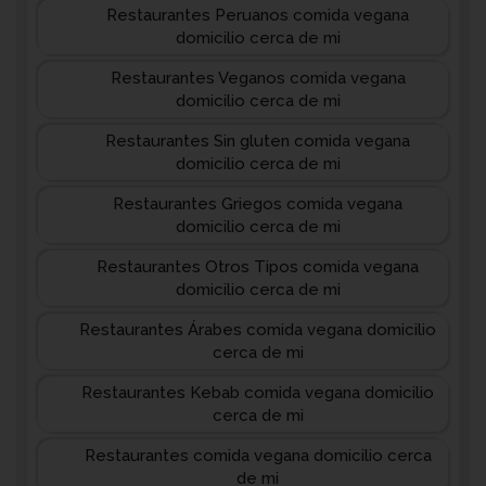
Restaurantes Peruanos comida vegana
domicilio cerca de mi
Restaurantes Veganos comida vegana
domicilio cerca de mi
Restaurantes Sin gluten comida vegana
domicilio cerca de mi
Restaurantes Griegos comida vegana
domicilio cerca de mi
Restaurantes Otros Tipos comida vegana
domicilio cerca de mi
Restaurantes Árabes comida vegana domicilio
cerca de mi
Restaurantes Kebab comida vegana domicilio
cerca de mi
Restaurantes comida vegana domicilio cerca
de mi