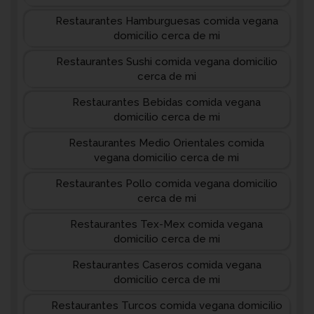
Restaurantes Hamburguesas comida vegana
domicilio cerca de mi
Restaurantes Sushi comida vegana domicilio
cerca de mi
Restaurantes Bebidas comida vegana
domicilio cerca de mi
Restaurantes Medio Orientales comida
vegana domicilio cerca de mi
Restaurantes Pollo comida vegana domicilio
cerca de mi
Restaurantes Tex-Mex comida vegana
domicilio cerca de mi
Restaurantes Caseros comida vegana
domicilio cerca de mi
Restaurantes Turcos comida vegana domicilio