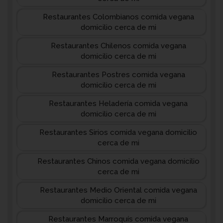
Restaurantes Colombianos comida vegana
domicilio cerca de mi
Restaurantes Chilenos comida vegana
domicilio cerca de mi
Restaurantes Postres comida vegana
domicilio cerca de mi
Restaurantes Heladería comida vegana
domicilio cerca de mi
Restaurantes Sirios comida vegana domicilio
cerca de mi
Restaurantes Chinos comida vegana domicilio
cerca de mi
Restaurantes Medio Oriental comida vegana
domicilio cerca de mi
Restaurantes Marroquís comida vegana