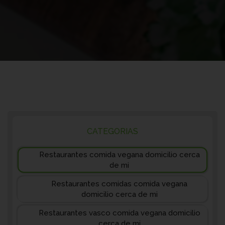
CATEGORIAS
Restaurantes comida vegana domicilio cerca
de mi
Restaurantes comidas comida vegana
domicilio cerca de mi
Restaurantes vasco comida vegana domicilio
cerca de mi