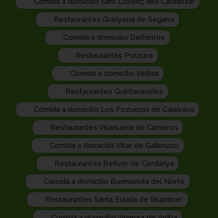
Comida a domicilio Sant Llorenç des Cardassar
Restaurantes Granyena de Segarra
Comida a domicilio Deifontes
Restaurantes Porzuna
Comida a domicilio Velliza
Restaurantes Quintanavides
Comida a domicilio Los Pozuelos de Calatrava
Restaurantes Villanueva de Cameros
Comida a domicilio Villar de Gallimazo
Restaurantes Bellver de Cerdanya
Comida a domicilio Buenavista del Norte
Restaurantes Santa Eulàlia de Riuprimer
Comida a domicilio Viniegra de Arriba