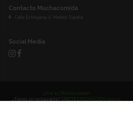
Contacto Muchacomida
Calle Echegaray 6, Madrid. España
Social Media
¿Qué es Muchacomida?
¿Tienes un restaurante?
ÚNETE
|
PROMOCIÓN nuevos
restaurantes
Aviso legal
-
Privacidad
-
Google’s Privacy & Terms site
-
Cookies
preferences
(C) 2026 Muchacomida, comida a domicilio