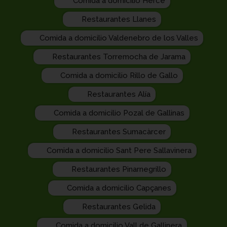
Comida a domicilio Herce
Restaurantes Llanes
Comida a domicilio Valdenebro de los Valles
Restaurantes Torremocha de Jarama
Comida a domicilio Rillo de Gallo
Restaurantes Alía
Comida a domicilio Pozal de Gallinas
Restaurantes Sumacàrcer
Comida a domicilio Sant Pere Sallavinera
Restaurantes Pinarnegrillo
Comida a domicilio Capçanes
Restaurantes Gelida
Comida a domicilio Vall de Gallinera