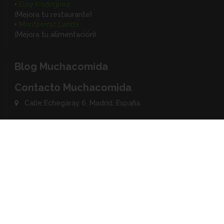
•
Eloy Rodríguez
(Mejora tu restaurante)
•
Montserrat Landa
(Mejora tu alimentación)
Blog Muchacomida
Contacto Muchacomida
Calle Echegaray 6, Madrid. España
Social Media