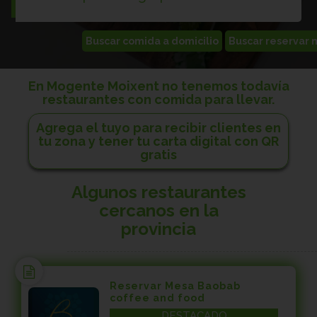
En Mogente Moixent no tenemos todavía
restaurantes con comida para llevar.
Agrega el tuyo para recibir clientes en
tu zona y tener tu carta digital con QR
gratis
Algunos restaurantes
cercanos en la
provincia
Reservar Mesa Baobab
coffee and food
DESTACADO