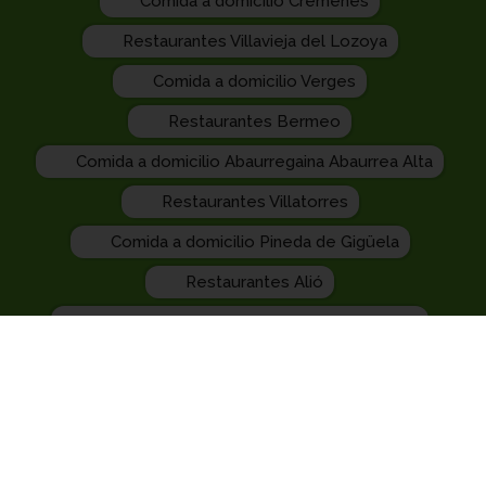
Comida a domicilio Crémenes
Restaurantes Villavieja del Lozoya
Comida a domicilio Verges
Restaurantes Bermeo
Comida a domicilio Abaurregaina Abaurrea Alta
Restaurantes Villatorres
Comida a domicilio Pineda de Gigüela
Restaurantes Alió
Comida a domicilio Sant Aniol de Finestres