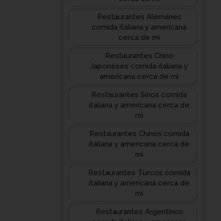
Restaurantes Alemánes
comida italiana y americana
cerca de mi
Restaurantes Chino
Japonéses comida italiana y
americana cerca de mi
Restaurantes Sirios comida
italiana y americana cerca de
mi
Restaurantes Chinos comida
italiana y americana cerca de
mi
Restaurantes Turcos comida
italiana y americana cerca de
mi
Restaurantes Argentinos