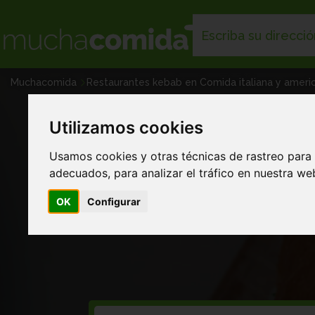
Muchacomida
Restaurantes kebab en Comida italiana y ameri
Utilizamos cookies
Usamos cookies y otras técnicas de rastreo para
Restaurantes ke
adecuados, para analizar el tráfico en nuestra w
OK
Configurar