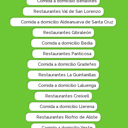
Comida a domicilio Benavites
Restaurantes Val de San Lorenzo
Comida a domicilio Aldeanueva de Santa Cruz
Restaurantes Gibraleón
Comida a domicilio Bedia
Restaurantes Panticosa
Comida a domicilio Gradefes
Restaurantes La Quintanillas
Comida a domicilio Laluenga
Restaurantes Creixell
Comida a domicilio Llerena
Restaurantes Riofrío de Aliste
Comida a domicilio Yeste