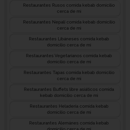
Restaurantes Rusos comida kebab domicilio
cerca de mi
Restaurantes Nepalí comida kebab domicilio
cerca de mi
Restaurantes Libáneses comida kebab
domicilio cerca de mi
Restaurantes Vegetarianos comida kebab
domicilio cerca de mi
Restaurantes Tapas comida kebab domicilio
cerca de mi
Restaurantes Buffets libre asiáticos comida
kebab domicilio cerca de mi
Restaurantes Heladería comida kebab
domicilio cerca de mi
Restaurantes Alemánes comida kebab
domicilio cerca de mi