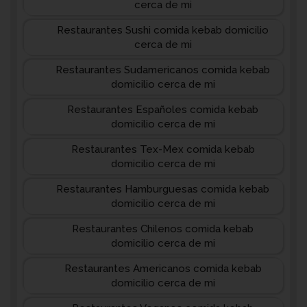
cerca de mi
Restaurantes Sushi comida kebab domicilio
cerca de mi
Restaurantes Sudamericanos comida kebab
domicilio cerca de mi
Restaurantes Españoles comida kebab
domicilio cerca de mi
Restaurantes Tex-Mex comida kebab
domicilio cerca de mi
Restaurantes Hamburguesas comida kebab
domicilio cerca de mi
Restaurantes Chilenos comida kebab
domicilio cerca de mi
Restaurantes Americanos comida kebab
domicilio cerca de mi