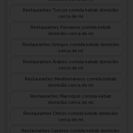
Restaurantes Turcos comida kebab domicilio
cerca de mi
Restaurantes Peruanos comida kebab
domicilio cerca de mi
Restaurantes Griegos comida kebab domicilio
cerca de mi
Restaurantes Árabes comida kebab domicilio
cerca de mi
Restaurantes Mediterráneos comida kebab
domicilio cerca de mi
Restaurantes Marroquís comida kebab
domicilio cerca de mi
Restaurantes Chinos comida kebab domicilio
cerca de mi
Restaurantes Caseros comida kebab domicilio