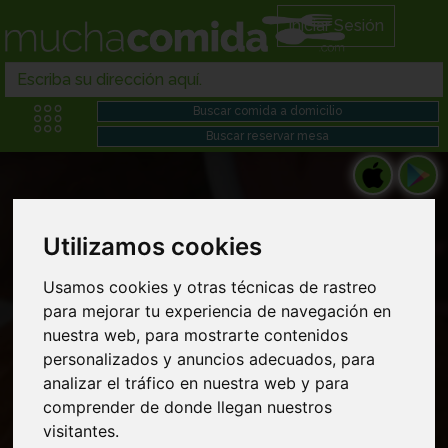
Iniciar Sesión
Utilizamos cookies
Restaurantes pollo en Comida kebab
Usamos cookies y otras técnicas de rastreo
para mejorar tu experiencia de navegación en
domicilio cerca de mi
nuestra web, para mostrarte contenidos
personalizados y anuncios adecuados, para
analizar el tráfico en nuestra web y para
comprender de donde llegan nuestros
visitantes.