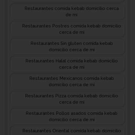
Restaurantes comida kebab domicilio cerca
de mi
Restaurantes Postres comida kebab domicilio
cerca de mi
Restaurantes Sin gluten comida kebab
domicilio cerca de mi
Restaurantes Halal comida kebab domicilio
cerca de mi
Restaurantes Mexicanos comida kebab
domicilio cerca de mi
Restaurantes Pizza comida kebab domicilio
cerca de mi
Restaurantes Pollos asados comida kebab
domicilio cerca de mi
Restaurantes Oriental comida kebab domicilio