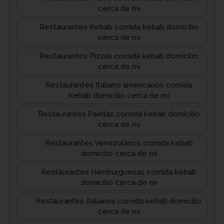
cerca de mi
Restaurantes Kebab comida kebab domicilio
cerca de mi
Restaurantes Pizzas comida kebab domicilio
cerca de mi
Restaurantes Italiano americanos comida
kebab domicilio cerca de mi
Restaurantes Paellas comida kebab domicilio
cerca de mi
Restaurantes Venezolanos comida kebab
domicilio cerca de mi
Restaurantes Hamburguesas comida kebab
domicilio cerca de mi
Restaurantes Italianos comida kebab domicilio
cerca de mi