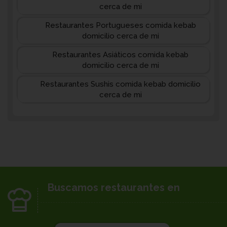
cerca de mi
Restaurantes Portugueses comida kebab
domicilio cerca de mi
Restaurantes Asiáticos comida kebab
domicilio cerca de mi
Restaurantes Sushis comida kebab domicilio
cerca de mi
Buscamos restaurantes en