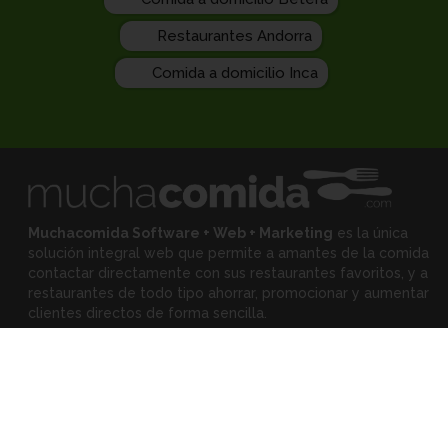
Restaurantes Andorra
Comida a domicilio Inca
Muchacomida Software + Web + Marketing
es la única
solución integral web que permite a amantes de la comida
contactar directamente con sus restaurantes favoritos, y
a
restaurantes de todo tipo ahorrar, promocionar y aumentar
clientes directos de forma sencilla.
Expertos
•
Eloy Rodríguez
(Mejora tu restaurante)
•
Montserrat Landa
(Mejora tu alimentación)