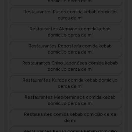
domicilio cerca de mi
Restaurantes Rusos comida kebab domicilio
cerca de mi
Restaurantes Alemánes comida kebab
domicilio cerca de mi
Restaurantes Repostería comida kebab
domicilio cerca de mi
Restaurantes Chino Japonéses comida kebab
domicilio cerca de mi
Restaurantes Kurdos comida kebab domicilio
cerca de mi
Restaurantes Mediterráneos comida kebab
domicilio cerca de mi
Restaurantes comida kebab domicilio cerca
de mi
Restaurantes Kebab comida kebab domicilio