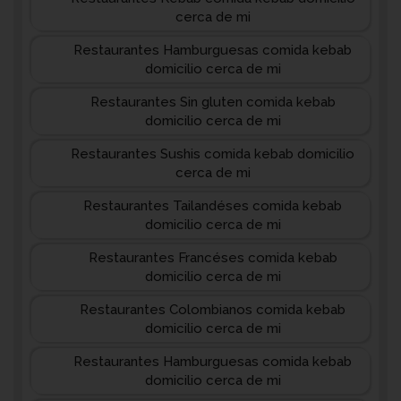
cerca de mi
Restaurantes Hamburguesas comida kebab
domicilio cerca de mi
Restaurantes Sin gluten comida kebab
domicilio cerca de mi
Restaurantes Sushis comida kebab domicilio
cerca de mi
Restaurantes Tailandéses comida kebab
domicilio cerca de mi
Restaurantes Francéses comida kebab
domicilio cerca de mi
Restaurantes Colombianos comida kebab
domicilio cerca de mi
Restaurantes Hamburguesas comida kebab
domicilio cerca de mi