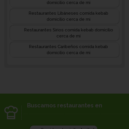
domicilio cerca de mi
Restaurantes Libáneses comida kebab
domicilio cerca de mi
Restaurantes Sirios comida kebab domicilio
cerca de mi
Restaurantes Caribeños comida kebab
domicilio cerca de mi
Buscamos restaurantes en