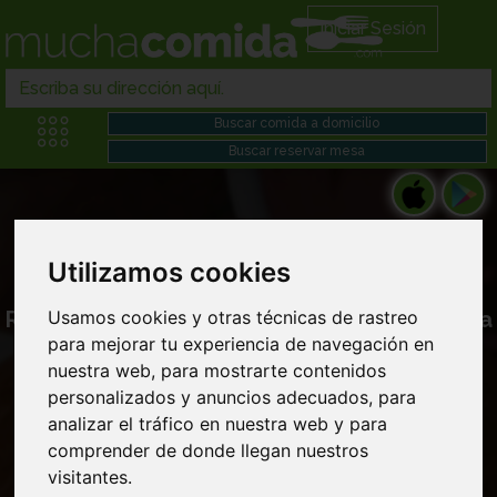
Iniciar Sesión
Utilizamos cookies
Restaurantes italiano americanos en Comida
Usamos cookies y otras técnicas de rastreo
para mejorar tu experiencia de navegación en
kebab domicilio cerca de mi
nuestra web, para mostrarte contenidos
personalizados y anuncios adecuados, para
analizar el tráfico en nuestra web y para
comprender de donde llegan nuestros
visitantes.