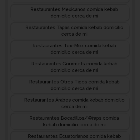
Restaurantes Mexicanos comida kebab
domicilio cerca de mi
Restaurantes Tapas comida kebab domicilio
cerca de mi
Restaurantes Tex-Mex comida kebab
domicilio cerca de mi
Restaurantes Gourmets comida kebab
domicilio cerca de mi
Restaurantes Otros Tipos comida kebab
domicilio cerca de mi
Restaurantes Árabes comida kebab domicilio
cerca de mi
Restaurantes Bocadillos/Wraps comida
kebab domicilio cerca de mi
Restaurantes Ecuatorianos comida kebab