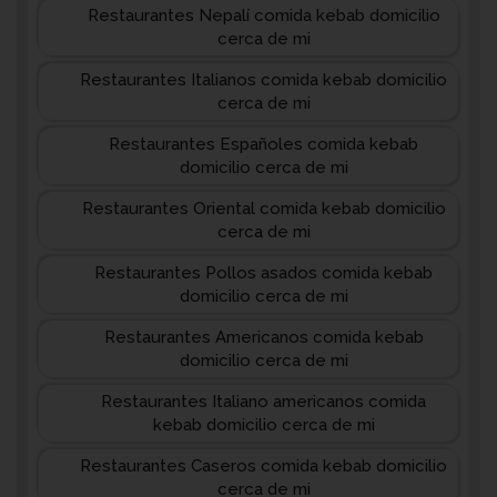
Restaurantes Nepalí comida kebab domicilio
cerca de mi
Restaurantes Italianos comida kebab domicilio
cerca de mi
Restaurantes Españoles comida kebab
domicilio cerca de mi
Restaurantes Oriental comida kebab domicilio
cerca de mi
Restaurantes Pollos asados comida kebab
domicilio cerca de mi
Restaurantes Americanos comida kebab
domicilio cerca de mi
Restaurantes Italiano americanos comida
kebab domicilio cerca de mi
Restaurantes Caseros comida kebab domicilio
cerca de mi