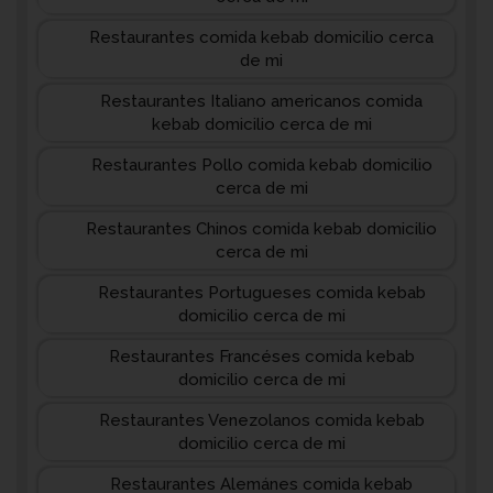
Restaurantes comida kebab domicilio cerca
de mi
Restaurantes Italiano americanos comida
kebab domicilio cerca de mi
Restaurantes Pollo comida kebab domicilio
cerca de mi
Restaurantes Chinos comida kebab domicilio
cerca de mi
Restaurantes Portugueses comida kebab
domicilio cerca de mi
Restaurantes Francéses comida kebab
domicilio cerca de mi
Restaurantes Venezolanos comida kebab
domicilio cerca de mi
Restaurantes Alemánes comida kebab