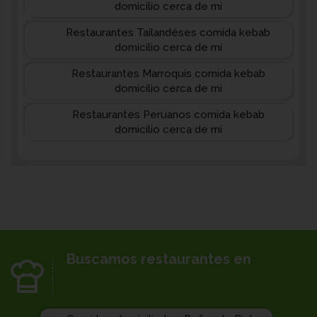
domicilio cerca de mi
Restaurantes Tailandéses comida kebab
domicilio cerca de mi
Restaurantes Marroquís comida kebab
domicilio cerca de mi
Restaurantes Peruanos comida kebab
domicilio cerca de mi
Buscamos restaurantes en