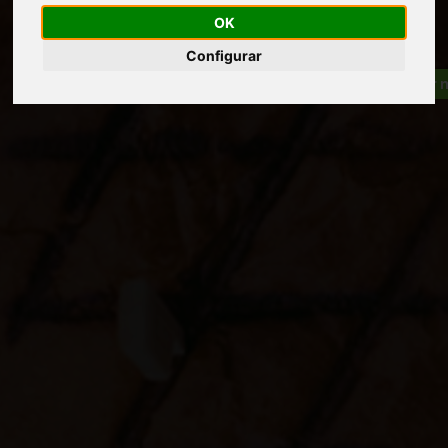
OK
Configurar