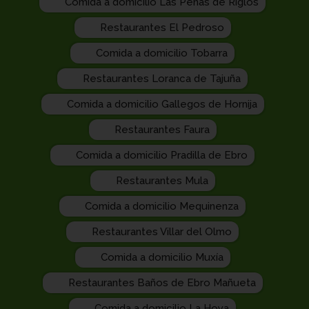
Comida a domicilio Las Peñas de Riglos
Restaurantes El Pedroso
Comida a domicilio Tobarra
Restaurantes Loranca de Tajuña
Comida a domicilio Gallegos de Hornija
Restaurantes Faura
Comida a domicilio Pradilla de Ebro
Restaurantes Mula
Comida a domicilio Mequinenza
Restaurantes Villar del Olmo
Comida a domicilio Muxía
Restaurantes Baños de Ebro Mañueta
Comida a domicilio La Hoya