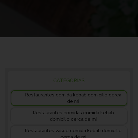
CATEGORIAS
Restaurantes comida kebab domicilio cerca
de mi
Restaurantes comidas comida kebab
domicilio cerca de mi
Restaurantes vasco comida kebab domicilio
cerca de mi