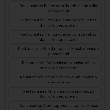
Restaurantes Rusos comida kebab domicilio
cerca de mi
Restaurantes Hamburguesas comida kebab
domicilio cerca de mi
Restaurantes Hamburguesas comida kebab
domicilio cerca de mi
Restaurantes Bebidas comida kebab domicilio
cerca de mi
Restaurantes Colombianos comida kebab
domicilio cerca de mi
Restaurantes Indios comida kebab domicilio
cerca de mi
Restaurantes Americanos comida kebab
domicilio cerca de mi
Restaurantes Chino Japonéses comida kebab