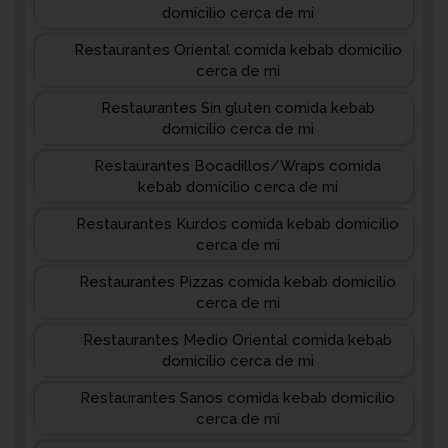
domicilio cerca de mi
Restaurantes Oriental comida kebab domicilio
cerca de mi
Restaurantes Sin gluten comida kebab
domicilio cerca de mi
Restaurantes Bocadillos/Wraps comida
kebab domicilio cerca de mi
Restaurantes Kurdos comida kebab domicilio
cerca de mi
Restaurantes Pizzas comida kebab domicilio
cerca de mi
Restaurantes Medio Oriental comida kebab
domicilio cerca de mi
Restaurantes Sanos comida kebab domicilio
cerca de mi