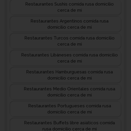
Restaurantes Sushis comida rusa domicilio
cerca de mi
Restaurantes Argentinos comida rusa
domicilio cerca de mi
Restaurantes Turcos comida rusa domicilio
cerca de mi
Restaurantes Libáneses comida rusa domicilio
cerca de mi
Restaurantes Hamburguesas comida rusa
domicilio cerca de mi
Restaurantes Medio Orientales comida rusa
domicilio cerca de mi
Restaurantes Portugueses comida rusa
domicilio cerca de mi
Restaurantes Buffets libre asiáticos comida
rusa domicilio cerca de mi