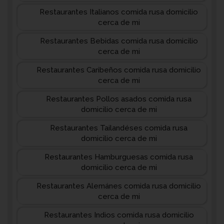
Restaurantes Italianos comida rusa domicilio
cerca de mi
Restaurantes Bebidas comida rusa domicilio
cerca de mi
Restaurantes Caribeños comida rusa domicilio
cerca de mi
Restaurantes Pollos asados comida rusa
domicilio cerca de mi
Restaurantes Tailandéses comida rusa
domicilio cerca de mi
Restaurantes Hamburguesas comida rusa
domicilio cerca de mi
Restaurantes Alemánes comida rusa domicilio
cerca de mi
Restaurantes Indios comida rusa domicilio