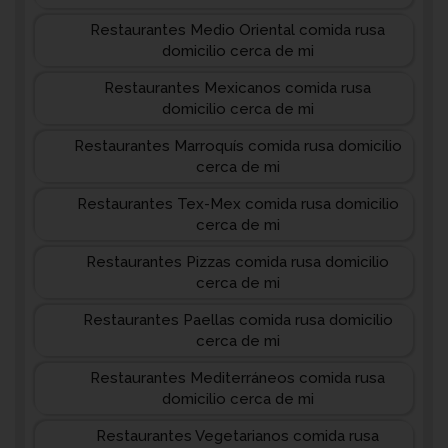
Restaurantes Medio Oriental comida rusa
domicilio cerca de mi
Restaurantes Mexicanos comida rusa
domicilio cerca de mi
Restaurantes Marroquís comida rusa domicilio
cerca de mi
Restaurantes Tex-Mex comida rusa domicilio
cerca de mi
Restaurantes Pizzas comida rusa domicilio
cerca de mi
Restaurantes Paellas comida rusa domicilio
cerca de mi
Restaurantes Mediterráneos comida rusa
domicilio cerca de mi
Restaurantes Vegetarianos comida rusa