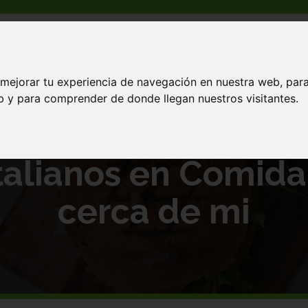
 mejorar tu experiencia de navegación en nuestra web, par
o cerca de mi
eb y para comprender de donde llegan nuestros visitantes.
talianos en Comida
cerca de mi