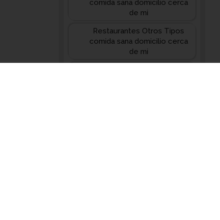
comida sana domicilio cerca
de mi
Restaurantes Otros Tipos
comida sana domicilio cerca
de mi
Restaurantes Paellas comida
sana domicilio cerca de mi
Restaurantes Americanos
comida sana domicilio cerca
de mi
Restaurantes Buffets libre
asiáticos comida sana
domicilio cerca de mi
Restaurantes Chinos comida
sana domicilio cerca de mi
Restaurantes Ecuatorianos
comida sana domicilio cerca