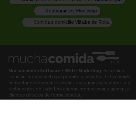
Restaurantes Moclinejo
Comida a domicilio Villalba de Rioja
Muchacomida Software + Web + Marketing
es la única
solución integral web que permite a amantes de la comida
contactar directamente con sus restaurantes favoritos, y
a
restaurantes de todo tipo ahorrar, promocionar y aumentar
clientes directos de forma sencilla.
Expertos
•
Eloy Rodríguez
(Mejora tu restaurante)
•
Montserrat Landa
(Mejora tu alimentación)