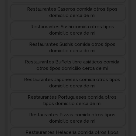
Restaurantes Caseros comida otros tipos
domicilio cerca de mi
Restaurantes Sushi comida otros tipos
domicilio cerca de mi
Restaurantes Sushis comida otros tipos
domicilio cerca de mi
Restaurantes Buffets libre asiáticos comida
otros tipos domicilio cerca de mi
Restaurantes Japonéses comida otros tipos
domicilio cerca de mi
Restaurantes Portugueses comida otros
tipos domicilio cerca de mi
Restaurantes Pizzas comida otros tipos
domicilio cerca de mi
Restaurantes Heladería comida otros tipos