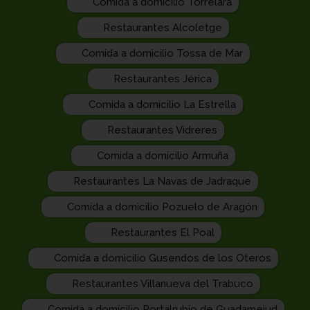
Comida a domicilio Torrelara
Restaurantes Alcoletge
Comida a domicilio Tossa de Mar
Restaurantes Jérica
Comida a domicilio La Estrella
Restaurantes Vidreres
Comida a domicilio Armuña
Restaurantes La Navas de Jadraque
Comida a domicilio Pozuelo de Aragón
Restaurantes El Poal
Comida a domicilio Gusendos de los Oteros
Restaurantes Villanueva del Trabuco
Comida a domicilio Portalrubio de Guadamejud