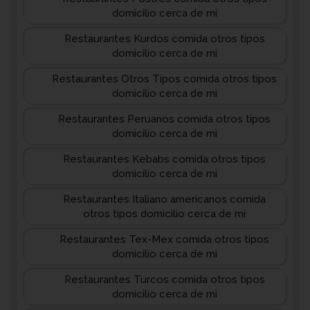
domicilio cerca de mi
Restaurantes Kurdos comida otros tipos
domicilio cerca de mi
Restaurantes Otros Tipos comida otros tipos
domicilio cerca de mi
Restaurantes Peruanos comida otros tipos
domicilio cerca de mi
Restaurantes Kebabs comida otros tipos
domicilio cerca de mi
Restaurantes Italiano americanos comida
otros tipos domicilio cerca de mi
Restaurantes Tex-Mex comida otros tipos
domicilio cerca de mi
Restaurantes Turcos comida otros tipos
domicilio cerca de mi