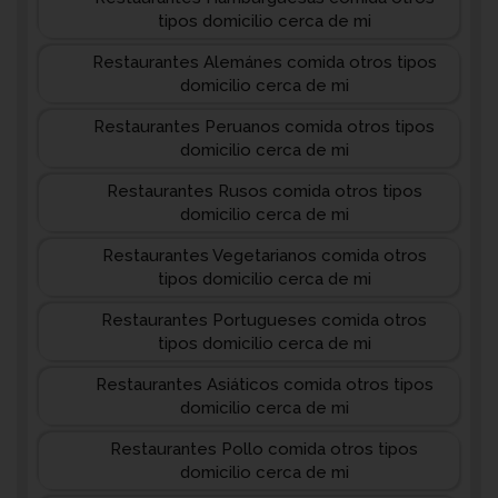
tipos domicilio cerca de mi
Restaurantes Alemánes comida otros tipos
domicilio cerca de mi
Restaurantes Peruanos comida otros tipos
domicilio cerca de mi
Restaurantes Rusos comida otros tipos
domicilio cerca de mi
Restaurantes Vegetarianos comida otros
tipos domicilio cerca de mi
Restaurantes Portugueses comida otros
tipos domicilio cerca de mi
Restaurantes Asiáticos comida otros tipos
domicilio cerca de mi
Restaurantes Pollo comida otros tipos
domicilio cerca de mi