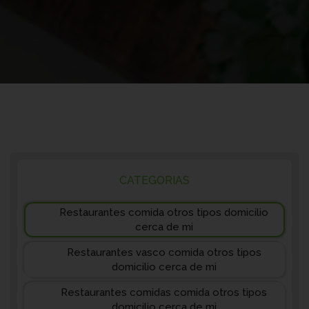
CATEGORIAS
Restaurantes comida otros tipos domicilio
cerca de mi
Restaurantes vasco comida otros tipos
domicilio cerca de mi
Restaurantes comidas comida otros tipos
domicilio cerca de mi