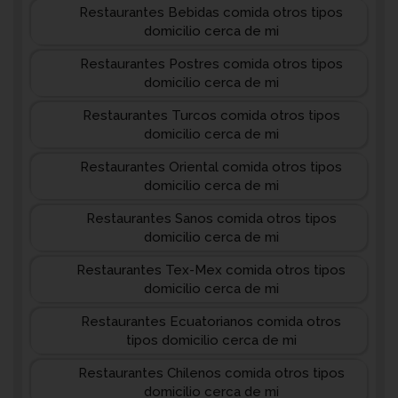
Restaurantes Bebidas comida otros tipos
domicilio cerca de mi
Restaurantes Postres comida otros tipos
domicilio cerca de mi
Restaurantes Turcos comida otros tipos
domicilio cerca de mi
Restaurantes Oriental comida otros tipos
domicilio cerca de mi
Restaurantes Sanos comida otros tipos
domicilio cerca de mi
Restaurantes Tex-Mex comida otros tipos
domicilio cerca de mi
Restaurantes Ecuatorianos comida otros
tipos domicilio cerca de mi
Restaurantes Chilenos comida otros tipos
domicilio cerca de mi