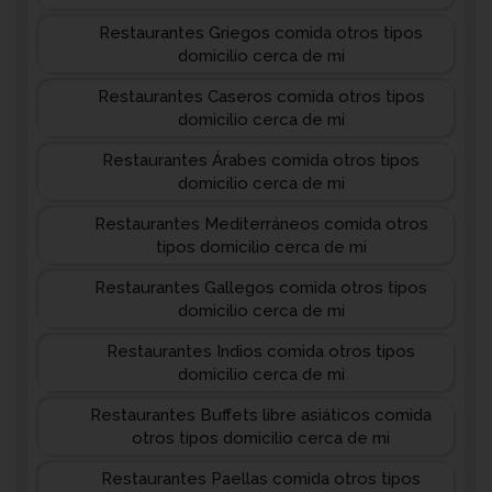
Restaurantes Griegos comida otros tipos
domicilio cerca de mi
Restaurantes Caseros comida otros tipos
domicilio cerca de mi
Restaurantes Árabes comida otros tipos
domicilio cerca de mi
Restaurantes Mediterráneos comida otros
tipos domicilio cerca de mi
Restaurantes Gallegos comida otros tipos
domicilio cerca de mi
Restaurantes Indios comida otros tipos
domicilio cerca de mi
Restaurantes Buffets libre asiáticos comida
otros tipos domicilio cerca de mi
Restaurantes Paellas comida otros tipos