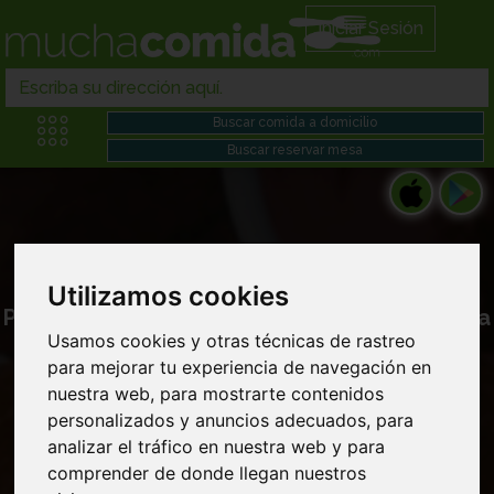
Iniciar Sesión
Utilizamos cookies
Pedir fajitas en Comida china domicilio cerca
Usamos cookies y otras técnicas de rastreo
de mi
para mejorar tu experiencia de navegación en
nuestra web, para mostrarte contenidos
personalizados y anuncios adecuados, para
analizar el tráfico en nuestra web y para
comprender de donde llegan nuestros