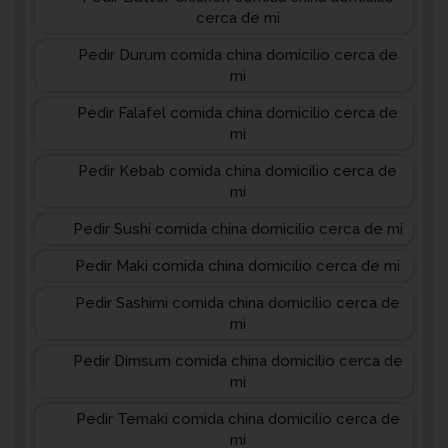
cerca de mi
Pedir Durum comida china domicilio cerca de
mi
Pedir Falafel comida china domicilio cerca de
mi
Pedir Kebab comida china domicilio cerca de
mi
Pedir Sushi comida china domicilio cerca de mi
Pedir Maki comida china domicilio cerca de mi
Pedir Sashimi comida china domicilio cerca de
mi
Pedir Dimsum comida china domicilio cerca de
mi
Pedir Temaki comida china domicilio cerca de
mi