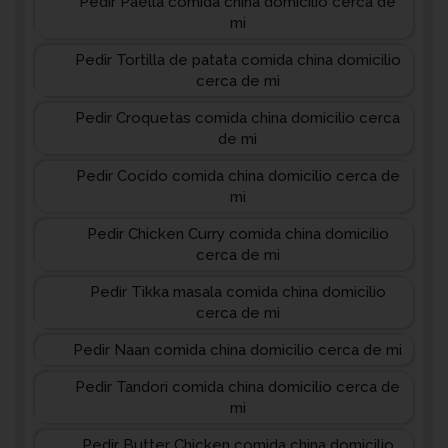
Pedir Paella comida china domicilio cerca de
mi
Pedir Tortilla de patata comida china domicilio
cerca de mi
Pedir Croquetas comida china domicilio cerca
de mi
Pedir Cocido comida china domicilio cerca de
mi
Pedir Chicken Curry comida china domicilio
cerca de mi
Pedir Tikka masala comida china domicilio
cerca de mi
Pedir Naan comida china domicilio cerca de mi
Pedir Tandori comida china domicilio cerca de
mi
Pedir Butter Chicken comida china domicilio