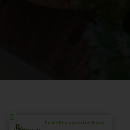
Pedir El chaparrito Mayor