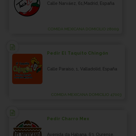
Calle Narváez, 61,Madrid, España
COMIDA MEXICANA DOMICILIO 28009
Pedir El Taquito Chingón
Calle Paraíso, 1, Valladolid, España
COMIDA MEXICANA DOMICILIO 47003
Pedir Charro Mex
Avenida da Habana, 63, Ourense,