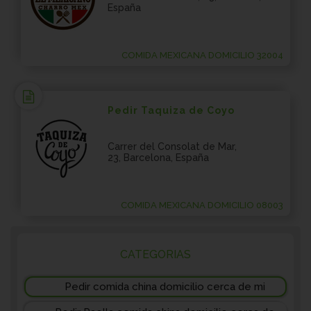
España
COMIDA MEXICANA DOMICILIO 32004
Pedir Taquiza de Coyo
Carrer del Consolat de Mar,
23, Barcelona, España
COMIDA MEXICANA DOMICILIO 08003
CATEGORIAS
Pedir comida china domicilio cerca de mi