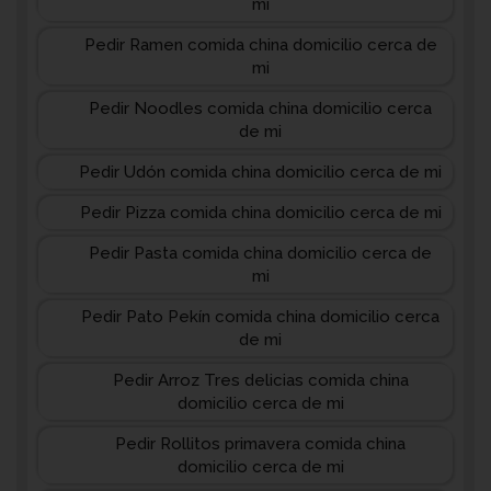
mi
Pedir Ramen comida china domicilio cerca de
mi
Pedir Noodles comida china domicilio cerca
de mi
Pedir Udón comida china domicilio cerca de mi
Pedir Pizza comida china domicilio cerca de mi
Pedir Pasta comida china domicilio cerca de
mi
Pedir Pato Pekín comida china domicilio cerca
de mi
Pedir Arroz Tres delicias comida china
domicilio cerca de mi
Pedir Rollitos primavera comida china
domicilio cerca de mi