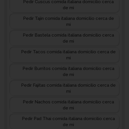
Pedir Cuscus comida italiana domicilio cerca
de mi
Pedir Tajin comida italiana domicilio cerca de
mi
Pedir Bastela comida italiana domicilio cerca
de mi
Pedir Tacos comida italiana domicilio cerca de
mi
Pedir Burritos comida italiana domicilio cerca
de mi
Pedir Fajitas comida italiana domicilio cerca de
mi
Pedir Nachos comida italiana domicilio cerca
de mi
Pedir Pad Thai comida italiana domicilio cerca
de mi