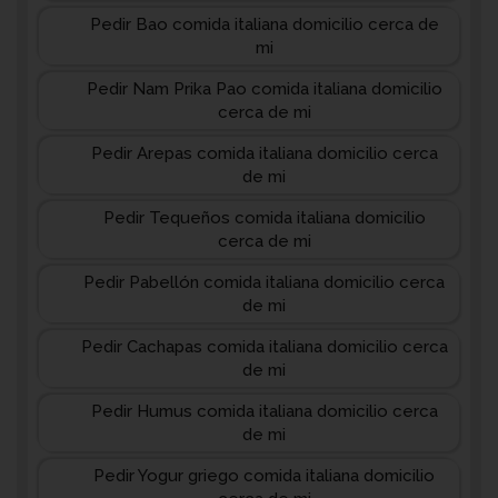
Pedir Bao comida italiana domicilio cerca de
mi
Pedir Nam Prika Pao comida italiana domicilio
cerca de mi
Pedir Arepas comida italiana domicilio cerca
de mi
Pedir Tequeños comida italiana domicilio
cerca de mi
Pedir Pabellón comida italiana domicilio cerca
de mi
Pedir Cachapas comida italiana domicilio cerca
de mi
Pedir Humus comida italiana domicilio cerca
de mi
Pedir Yogur griego comida italiana domicilio