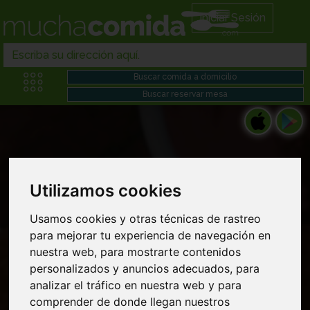
Iniciar Sesión
Utilizamos cookies
Pedir fajitas en Comida italiana domicilio
cerca de mi
Usamos cookies y otras técnicas de rastreo
para mejorar tu experiencia de navegación en
nuestra web, para mostrarte contenidos
personalizados y anuncios adecuados, para
analizar el tráfico en nuestra web y para
comprender de donde llegan nuestros