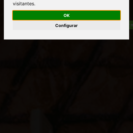
visitantes.
OK
Configurar