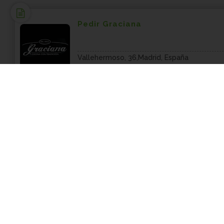
Pedir Graciana
Vallehermoso, 36,Madrid, España
COMIDA ARGENTINA DOMICILIO 
Pedir Pampa Bar
Calle Príncipe 3,Madrid, España
COMIDA ARGENTINA DOMICILIO 