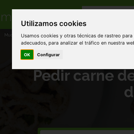
Utilizamos cookies
Usamos cookies y otras técnicas de rastreo para
Muchacomida
Pedir carne de vacio en Comida chino japonesa 
adecuados, para analizar el tráfico en nuestra w
OK
Configurar
Pedir carne d
d