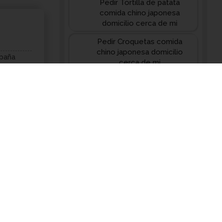
Pedir Tortilla de patata
comida chino japonesa
domicilio cerca de mi
Pedir Croquetas comida
chino japonesa domicilio
spaña
cerca de mi
Pedir Cocido comida chino
CILIO 28010
japonesa domicilio cerca de
mi
Pedir Chicken Curry comida
chino japonesa domicilio
cerca de mi
Pedir Tikka masala comida
ña
chino japonesa domicilio
cerca de mi
CILIO 28006
Pedir Naan comida chino
japonesa domicilio cerca de
mi