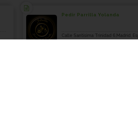
Pedir Parrilla Yolanda
Calle Santisima Trinidad 6,Madrid, E
28015
COMIDA ARGENTINA DOMI
Pedir La Doma Argentina
C/ López de Hoyos,10,Madrid, Espa
28012
COMIDA ARGENTINA DOMI