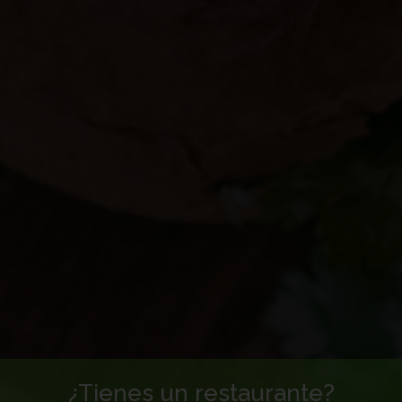
¿Tienes un restaurante?