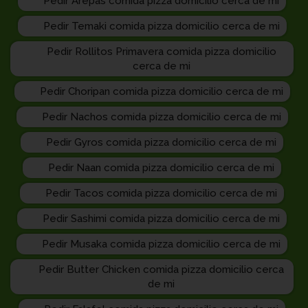
Pedir Arepas comida pizza domicilio cerca de mi
Pedir Temaki comida pizza domicilio cerca de mi
Pedir Rollitos Primavera comida pizza domicilio
cerca de mi
Pedir Choripan comida pizza domicilio cerca de mi
Pedir Nachos comida pizza domicilio cerca de mi
Pedir Gyros comida pizza domicilio cerca de mi
Pedir Naan comida pizza domicilio cerca de mi
Pedir Tacos comida pizza domicilio cerca de mi
Pedir Sashimi comida pizza domicilio cerca de mi
Pedir Musaka comida pizza domicilio cerca de mi
Pedir Butter Chicken comida pizza domicilio cerca
de mi