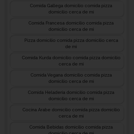
Comida Gallega domicilio comida pizza
domicilio cerca de mi
Comida Francesa domicilio comida pizza
domicilio cerca de mi
Pizza domicilio comida pizza domicilio cerca
de mi
Comida Kurda domicilio comida pizza domicilio
cerca de mi
Comida Vegana domicilio comida pizza
domicilio cerca de mi
Comida Heladería domicilio comida pizza
domicilio cerca de mi
Cocina Arabe domicilio comida pizza domicilio
cerca de mi
Comida Bebidas domicilio comida pizza
domicilio cerca de mi