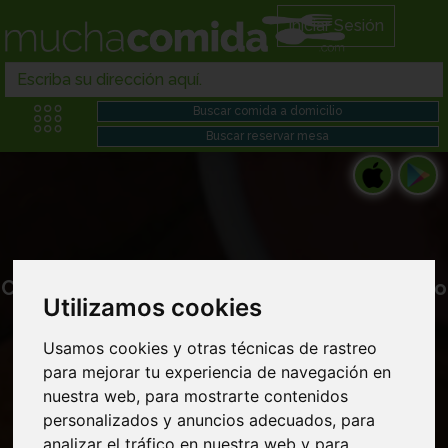
Iniciar Sesión
Comida a domicilio en Comida pizza domicilio
Utilizamos cookies
cerca de mi
Usamos cookies y otras técnicas de rastreo
para mejorar tu experiencia de navegación en
nuestra web, para mostrarte contenidos
personalizados y anuncios adecuados, para
analizar el tráfico en nuestra web y para