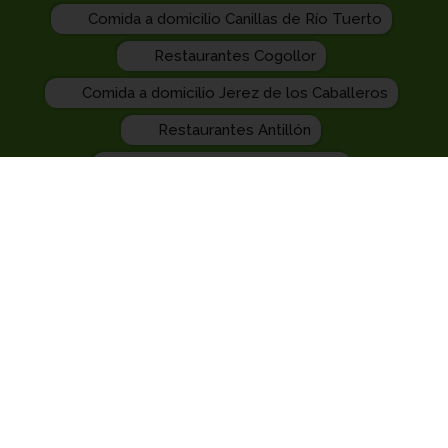
Comida a domicilio Canillas de Río Tuerto
Restaurantes Cogollor
Comida a domicilio Jerez de los Caballeros
Restaurantes Antillón
Comida a domicilio Aldeasoña
Restaurantes Cervatos de la Cueza
Comida a domicilio Utande
Restaurantes Badolatosa
Comida a domicilio Ruesca