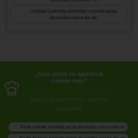
Comida Caribeña domicilio comida pizza
domicilio cerca de mi
¿Que plato te apetece
comer hoy?
Aquí te proponemos algunas
opciones
Pedir Kebab comida pizza domicilio cerca de mi