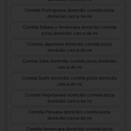
Comida Portuguesa domicilio comida pizza
domicilio cerca de mi
Comida Italiana y Americana domicilio comida
pizza domicilio cerca de mi
Comida Japonesa domicilio comida pizza
domicilio cerca de mi
Comida Sana domicilio comida pizza domicilio
cerca de mi
Comida Sushi domicilio comida pizza domicilio
cerca de mi
Comida Vegetariana domicilio comida pizza
domicilio cerca de mi
Comida Peruana domicilio comida pizza
domicilio cerca de mi
Comida Americana domicilio comida pizza