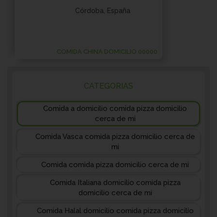
Córdoba, España
COMIDA CHINA DOMICILIO 00000
CATEGORIAS
Comida a domicilio comida pizza domicilio
cerca de mi
Comida Vasca comida pizza domicilio cerca de
mi
Comida comida pizza domicilio cerca de mi
Comida Italiana domicilio comida pizza
domicilio cerca de mi
Comida Halal domicilio comida pizza domicilio