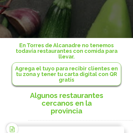
En Torres de Alcanadre no tenemos
todavía restaurantes con comida para
llevar.
Agrega el tuyo para recibir clientes en
tu zona y tener tu carta digital con QR
gratis
Algunos restaurantes
cercanos en la
provincia