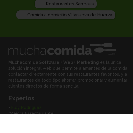
Restaurantes Sarreaus
Comida a domicilio Villanueva de Huerva
Muchacomida Software + Web + Marketing
es la única
solución integral web que permite a amantes de la comida
contactar directamente con sus restaurantes favoritos, y
a
restaurantes de todo tipo ahorrar, promocionar y aumentar
clientes directos de forma sencilla.
Expertos
•
Eloy Rodríguez
(Mejora tu restaurante)
•
Montserrat Landa
(Mejora tu alimentación)