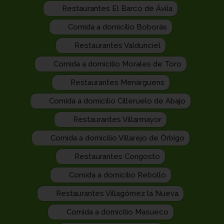
Restaurantes El Barco de Ávila
Comida a domicilio Boborás
Restaurantes Valdunciel
Comida a domicilio Morales de Toro
Restaurantes Menàrguens
Comida a domicilio Cilleruelo de Abajo
Restaurantes Villarmayor
Comida a domicilio Villarejo de Órbigo
Restaurantes Congosto
Comida a domicilio Rebollo
Restaurantes Villagómez la Nueva
Comida a domicilio Masueco