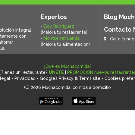
Expertos
Blog Muc
•
Eloy Rodríguez
Contacto
olución integral
(Mejora tu restaurante)
ctamente con
•
Montserrat Landa
Calle Echeg
horrar,
(Mejora tu alimentación)
la.
¿Qué es Muchacomida?
¿Tienes un restaurante?
ÚNETE
|
PROMOCIÓN nuevos restaurante
legal
-
Privacidad
-
Google’s Privacy & Terms site
-
Cookies prefe
(C) 2026 Muchacomida, comida a domicilio