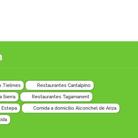
n
o Tielmes
Restaurantes Cantalpino
 Sierra
Restaurantes Tagamanent
 Estepa
Comida a domicilio Alconchel de Ariza
xida