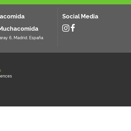
hacomida
Social Media
 Muchacomida
aray 6, Madrid. España
s
rences