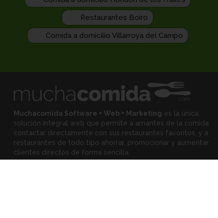
Restaurantes Boiro
Comida a domicilio Villarroya del Campo
Muchacomida Software + Web + Marketing
es la única
solución integral web que permite a amantes de la comida
contactar directamente con sus restaurantes favoritos, y
a
restaurantes de todo tipo ahorrar, promocionar y aumentar
clientes directos de forma sencilla.
Expertos
•
Eloy Rodríguez
(Mejora tu restaurante)
•
Montserrat Landa
(Mejora tu alimentación)