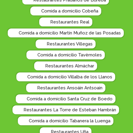
Restaurantes Prádanos de Bureba
Comida a domicilio Cobeña
Restaurantes Real
Comida a domicilio Martín Muñoz de las Posadas
Restaurantes Villegas
Comida a domicilio Tavèrnoles
Restaurantes Almáchar
Comida a domicilio Villalba de los Llanos
Restaurantes Ansoáin Antsoain
Comida a domicilio Santa Cruz de Boedo
Restaurantes La Torre de Esteban Hambrán
Comida a domicilio Tabanera la Luenga
Restaurantes Uña