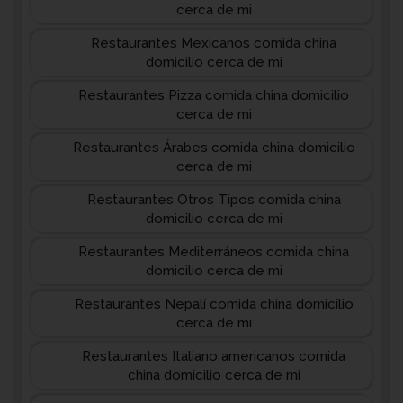
cerca de mi
Restaurantes Mexicanos comida china
domicilio cerca de mi
Restaurantes Pizza comida china domicilio
cerca de mi
Restaurantes Árabes comida china domicilio
cerca de mi
Restaurantes Otros Tipos comida china
domicilio cerca de mi
Restaurantes Mediterráneos comida china
domicilio cerca de mi
Restaurantes Nepalí comida china domicilio
cerca de mi
Restaurantes Italiano americanos comida
china domicilio cerca de mi