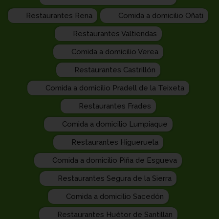
Restaurantes Rena
Comida a domicilio Oñati
Restaurantes Valtiendas
Comida a domicilio Verea
Restaurantes Castrillón
Comida a domicilio Pradell de la Teixeta
Restaurantes Frades
Comida a domicilio Lumpiaque
Restaurantes Higueruela
Comida a domicilio Piña de Esgueva
Restaurantes Segura de la Sierra
Comida a domicilio Sacedón
Restaurantes Huétor de Santillán