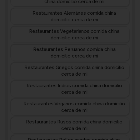
china domicilio cerca de mi
Restaurantes Alemánes comida china
domicilio cerca de mi
Restaurantes Vegetarianos comida china
domicilio cerca de mi
Restaurantes Peruanos comida china
domicilio cerca de mi
Restaurantes Griegos comida china domicilio
cerca de mi
Restaurantes Indios comida china domicilio
cerca de mi
Restaurantes Veganos comida china domicilio
cerca de mi
Restaurantes Rusos comida china domicilio
cerca de mi