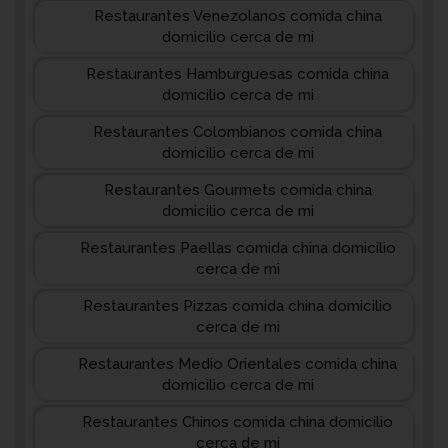
Restaurantes Venezolanos comida china
domicilio cerca de mi
Restaurantes Hamburguesas comida china
domicilio cerca de mi
Restaurantes Colombianos comida china
domicilio cerca de mi
Restaurantes Gourmets comida china
domicilio cerca de mi
Restaurantes Paellas comida china domicilio
cerca de mi
Restaurantes Pizzas comida china domicilio
cerca de mi
Restaurantes Medio Orientales comida china
domicilio cerca de mi
Restaurantes Chinos comida china domicilio
cerca de mi