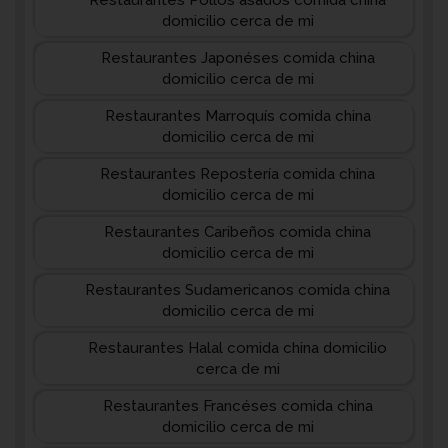
Restaurantes Pollos asados comida china
domicilio cerca de mi
Restaurantes Japonéses comida china
domicilio cerca de mi
Restaurantes Marroquís comida china
domicilio cerca de mi
Restaurantes Repostería comida china
domicilio cerca de mi
Restaurantes Caribeños comida china
domicilio cerca de mi
Restaurantes Sudamericanos comida china
domicilio cerca de mi
Restaurantes Halal comida china domicilio
cerca de mi
Restaurantes Francéses comida china
domicilio cerca de mi