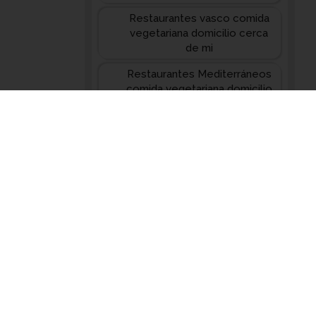
Restaurantes vasco comida
vegetariana domicilio cerca
de mi
Restaurantes Mediterráneos
comida vegetariana domicilio
cerca de mi
Restaurantes Gourmets
comida vegetariana domicilio
cerca de mi
Restaurantes Japonéses
comida vegetariana domicilio
cerca de mi
Restaurantes Bebidas
comida vegetariana domicilio
cerca de mi
Restaurantes Gallegos
comida vegetariana domicilio