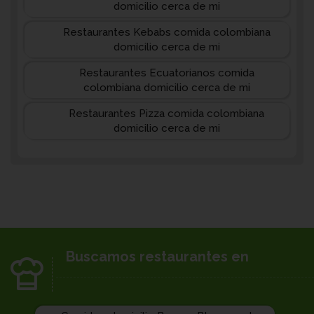
domicilio cerca de mi
Restaurantes Kebabs comida colombiana
domicilio cerca de mi
Restaurantes Ecuatorianos comida
colombiana domicilio cerca de mi
Restaurantes Pizza comida colombiana
domicilio cerca de mi
Buscamos restaurantes en