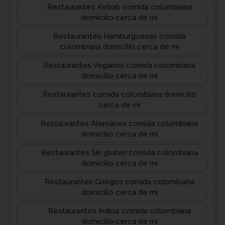
Restaurantes Kebab comida colombiana
domicilio cerca de mi
Restaurantes Hamburguesas comida
colombiana domicilio cerca de mi
Restaurantes Veganos comida colombiana
domicilio cerca de mi
Restaurantes comida colombiana domicilio
cerca de mi
Restaurantes Alemánes comida colombiana
domicilio cerca de mi
Restaurantes Sin gluten comida colombiana
domicilio cerca de mi
Restaurantes Griegos comida colombiana
domicilio cerca de mi
Restaurantes Indios comida colombiana
domicilio cerca de mi