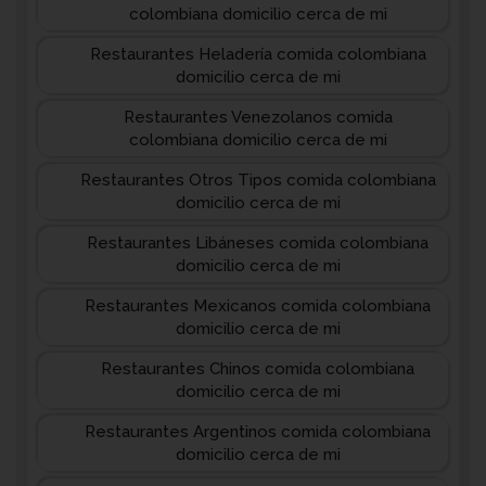
colombiana domicilio cerca de mi
Restaurantes Heladería comida colombiana
domicilio cerca de mi
Restaurantes Venezolanos comida
colombiana domicilio cerca de mi
Restaurantes Otros Tipos comida colombiana
domicilio cerca de mi
Restaurantes Libáneses comida colombiana
domicilio cerca de mi
Restaurantes Mexicanos comida colombiana
domicilio cerca de mi
Restaurantes Chinos comida colombiana
domicilio cerca de mi
Restaurantes Argentinos comida colombiana
domicilio cerca de mi