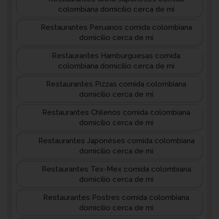
colombiana domicilio cerca de mi
Restaurantes Peruanos comida colombiana
domicilio cerca de mi
Restaurantes Hamburguesas comida
colombiana domicilio cerca de mi
Restaurantes Pizzas comida colombiana
domicilio cerca de mi
Restaurantes Chilenos comida colombiana
domicilio cerca de mi
Restaurantes Japonéses comida colombiana
domicilio cerca de mi
Restaurantes Tex-Mex comida colombiana
domicilio cerca de mi
Restaurantes Postres comida colombiana
domicilio cerca de mi