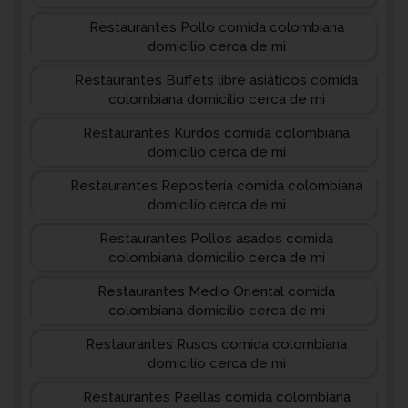
Restaurantes Pollo comida colombiana
domicilio cerca de mi
Restaurantes Buffets libre asiáticos comida
colombiana domicilio cerca de mi
Restaurantes Kurdos comida colombiana
domicilio cerca de mi
Restaurantes Repostería comida colombiana
domicilio cerca de mi
Restaurantes Pollos asados comida
colombiana domicilio cerca de mi
Restaurantes Medio Oriental comida
colombiana domicilio cerca de mi
Restaurantes Rusos comida colombiana
domicilio cerca de mi
Restaurantes Paellas comida colombiana