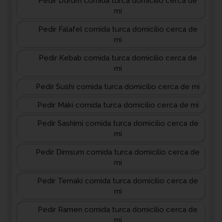
Pedir Durum comida turca domicilio cerca de
mi
Pedir Falafel comida turca domicilio cerca de
mi
Pedir Kebab comida turca domicilio cerca de
mi
Pedir Sushi comida turca domicilio cerca de mi
Pedir Maki comida turca domicilio cerca de mi
Pedir Sashimi comida turca domicilio cerca de
mi
Pedir Dimsum comida turca domicilio cerca de
mi
Pedir Temaki comida turca domicilio cerca de
mi
Pedir Ramen comida turca domicilio cerca de
mi