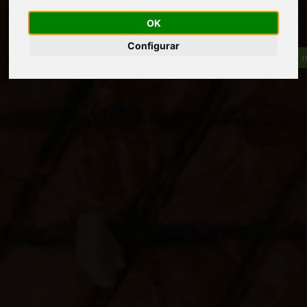
OK
Configurar