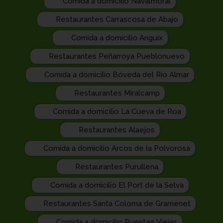
Comida a domicilio Navalmoral
Restaurantes Carrascosa de Abajo
Comida a domicilio Anguix
Restaurantes Peñarroya Pueblonuevo
Comida a domicilio Bóveda del Río Almar
Restaurantes Miralcamp
Comida a domicilio La Cueva de Roa
Restaurantes Alaejos
Comida a domicilio Arcos de la Polvorosa
Restaurantes Purullena
Comida a domicilio El Port de la Selva
Restaurantes Santa Coloma de Gramenet
Comida a domicilio Puentes Viejas