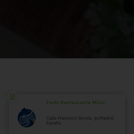
Pedir Restaurante Milos
Calle Francisco Silvela, 30,Madrid,
España