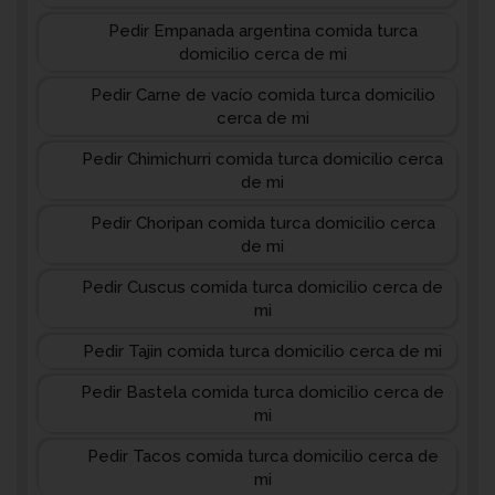
Pedir Empanada argentina comida turca
domicilio cerca de mi
Pedir Carne de vacío comida turca domicilio
cerca de mi
Pedir Chimichurri comida turca domicilio cerca
de mi
Pedir Choripan comida turca domicilio cerca
de mi
Pedir Cuscus comida turca domicilio cerca de
mi
Pedir Tajin comida turca domicilio cerca de mi
Pedir Bastela comida turca domicilio cerca de
mi
Pedir Tacos comida turca domicilio cerca de
mi