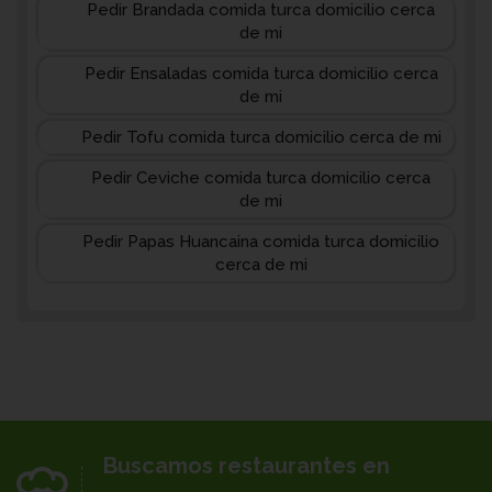
Pedir Brandada comida turca domicilio cerca
de mi
Pedir Ensaladas comida turca domicilio cerca
de mi
Pedir Tofu comida turca domicilio cerca de mi
Pedir Ceviche comida turca domicilio cerca
de mi
Pedir Papas Huancaina comida turca domicilio
cerca de mi
Buscamos restaurantes en