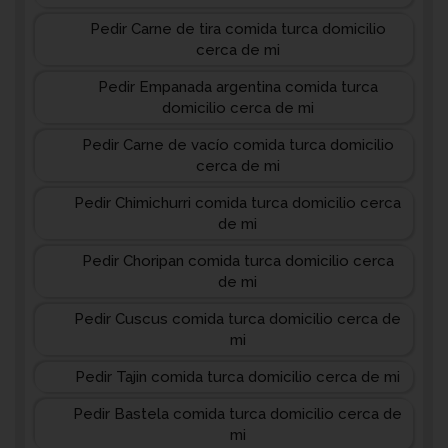
Pedir Carne de tira comida turca domicilio
cerca de mi
Pedir Empanada argentina comida turca
domicilio cerca de mi
Pedir Carne de vacío comida turca domicilio
cerca de mi
Pedir Chimichurri comida turca domicilio cerca
de mi
Pedir Choripan comida turca domicilio cerca
de mi
Pedir Cuscus comida turca domicilio cerca de
mi
Pedir Tajin comida turca domicilio cerca de mi
Pedir Bastela comida turca domicilio cerca de
mi