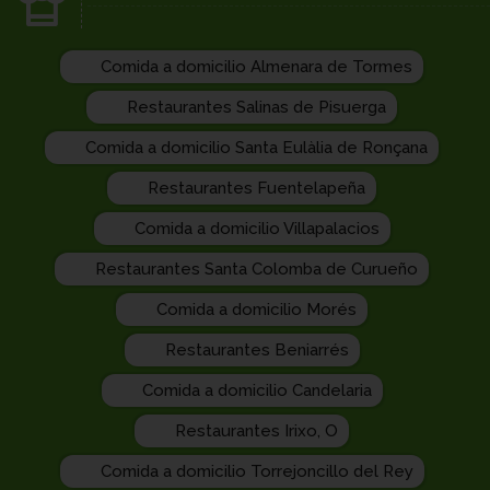
Comida a domicilio Almenara de Tormes
Restaurantes Salinas de Pisuerga
Comida a domicilio Santa Eulàlia de Ronçana
Restaurantes Fuentelapeña
Comida a domicilio Villapalacios
Restaurantes Santa Colomba de Curueño
Comida a domicilio Morés
Restaurantes Beniarrés
Comida a domicilio Candelaria
Restaurantes Irixo, O
Comida a domicilio Torrejoncillo del Rey