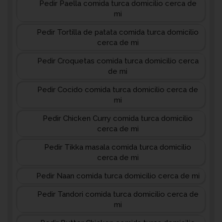
Pedir Paella comida turca domicilio cerca de
mi
Pedir Tortilla de patata comida turca domicilio
cerca de mi
Pedir Croquetas comida turca domicilio cerca
de mi
Pedir Cocido comida turca domicilio cerca de
mi
Pedir Chicken Curry comida turca domicilio
cerca de mi
Pedir Tikka masala comida turca domicilio
cerca de mi
Pedir Naan comida turca domicilio cerca de mi
Pedir Tandori comida turca domicilio cerca de
mi