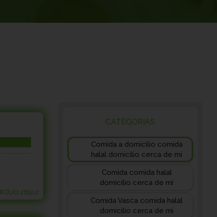
CATEGORIAS
Comida a domicilio comida
halal domicilio cerca de mi
Comida comida halal
domicilio cerca de mi
CILIO 28912
Comida Vasca comida halal
domicilio cerca de mi