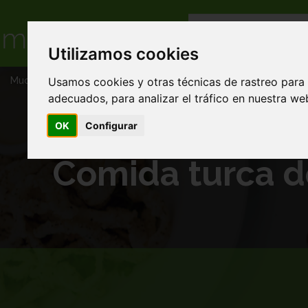
Utilizamos cookies
Usamos cookies y otras técnicas de rastreo para
Muchacomida
Comida turca domicilio en Comida halal domicil
adecuados, para analizar el tráfico en nuestra w
OK
Configurar
Comida turca d