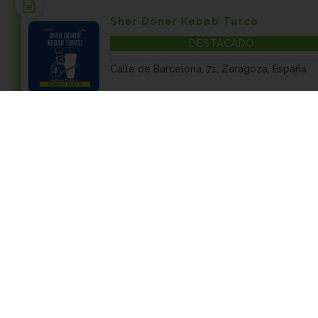
Sher Döner Kebab Turco
DESTACADO
Calle de Barcelona, 71, Zaragoza, España
COMIDA TURCA DOMICILIO 
Estrella Pizza y Kebab
Calle Caramuel, 5,Madrid, España
COMIDA TURCA DOMICILIO 