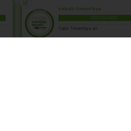
kebab timanfaya
DESTACADO
Calle Timanfaya 40
50017
COMIDA TURCA DOMI
Rico & Hot
Avenida Doctor Federico Rubio y Gal
33,Madrid, España
28011
COMIDA TURCA DOMI