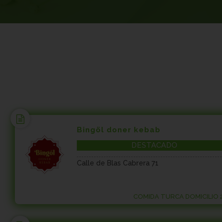
Bingöl doner kebab
DESTACADO
Calle de Blas Cabrera 71
COMIDA TURCA DOMICILIO 