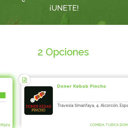
¡UNETE!
2 Opciones
Doner Kebab Pincho
Travesía timanfaya, 4, Alcorcón, Esp
28924
COMIDA TURCA DOMI