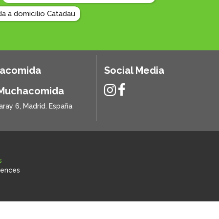
a a domicilio Catadau
hacomida
Social Media
 Muchacomida
aray 6, Madrid. España
s
rences