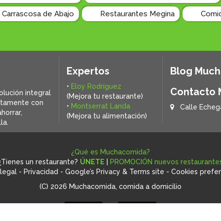
o Carrascosa de Abajo
Restaurantes Megina
Comid
Expertos
Blog Muc
•
Eloy Rodríguez
Contacto
olución integral
(Mejora tu restaurante)
ctamente con
•
Montserrat Landa
Calle Echeg
horrar,
(Mejora tu alimentación)
la.
¿Qué es Muchacomida?
¿Tienes un restaurante?
ÚNETE
|
PROMOCIÓN nuevos restaurante
legal
-
Privacidad
-
Google’s Privacy & Terms site
-
Cookies prefe
(C) 2026 Muchacomida, comida a domicilio