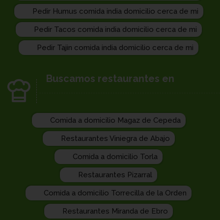
Pedir Humus comida india domicilio cerca de mi
Pedir Tacos comida india domicilio cerca de mi
Pedir Tajin comida india domicilio cerca de mi
Buscamos restaurantes en
Comida a domicilio Magaz de Cepeda
Restaurantes Viniegra de Abajo
Comida a domicilio Torla
Restaurantes Pizarral
Comida a domicilio Torrecilla de la Orden
Restaurantes Miranda de Ebro