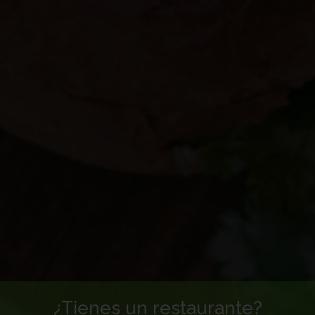
¿Tienes un restaurante?