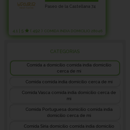
Paseo de la Castellana 74
4.1 | 5
( 492 )
COMIDA INDIA DOMICILIO 28046
CATEGORIAS
Comida a domicilio comida india domicilio
cerca de mi
Comida comida india domicilio cerca de mi
Comida Vasca comida india domicilio cerca de
mi
Comida Portuguesa domicilio comida india
domicilio cerca de mi
Comida Siria domicilio comida india domicilio