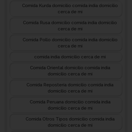
Comida Kurda domicilio comida india domicilio
cerca de mi
Comida Rusa domicilio comida india domicilio
cerca de mi
Comida Pollo domicilio comida india domicilio
cerca de mi
comida india domicilio cerca de mi
Comida Oriental domicilio comida india
domicilio cerca de mi
Comida Repostería domicilio comida india
domicilio cerca de mi
Comida Peruana domicilio comida india
domicilio cerca de mi
Comida Otros Tipos domicilio comida india
domicilio cerca de mi