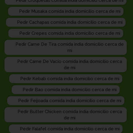
Pedir Croquetas comida india domicilio cerca de mi
Pedir Musaka comida india domicilio cerca de mi
Pedir Cachapas comida india domicilio cerca de mi
Pedir Crepes comida india domicilio cerca de mi
Pedir Carne De Tira comida india domicilio cerca de
mi
Pedir Carne De Vacío comida india domicilio cerca
de mi
Pedir Kebab comida india domicilio cerca de mi
Pedir Bao comida india domicilio cerca de mi
Pedir Feijoada comida india domicilio cerca de mi
Pedir Butter Chicken comida india domicilio cerca
de mi
Pedir Falafel comida india domicilio cerca de mi