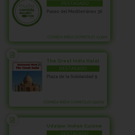
DESTACADO
Paseo del Mediterráneo 36
COMIDA INDIA DOMICILIO 11300
The Great India Halal
DESTACADO
Plaza de la Solidaridad 9
COMIDA INDIA DOMICILIO 29002
Udaipur Indian Cuisine
DESTACADO