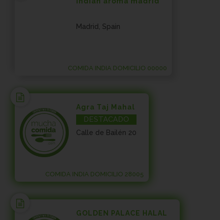
Indian aroma madrid
Madrid, Spain
COMIDA INDIA DOMICILIO 00000
Agra Taj Mahal
DESTACADO
Calle de Bailén 20
COMIDA INDIA DOMICILIO 28005
GOLDEN PALACE HALAL