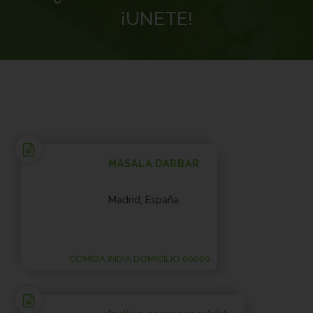
¡UNETE!
MASALA DARBAR
Madrid, España
COMIDA INDIA DOMICILIO 00000