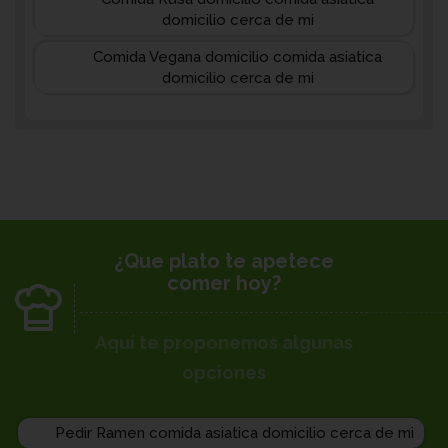
domicilio cerca de mi
Comida Vegana domicilio comida asiatica
domicilio cerca de mi
¿Que plato te apetece
comer hoy?
Aquí te proponemos algunas
opciones
Pedir Ramen comida asiatica domicilio cerca de mi