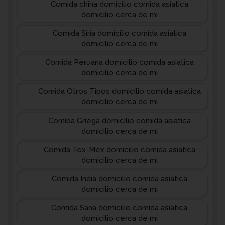
Comida china domicilio comida asiatica
domicilio cerca de mi
Comida Siria domicilio comida asiatica
domicilio cerca de mi
Comida Peruana domicilio comida asiatica
domicilio cerca de mi
Comida Otros Tipos domicilio comida asiatica
domicilio cerca de mi
Comida Griega domicilio comida asiatica
domicilio cerca de mi
Comida Tex-Mex domicilio comida asiatica
domicilio cerca de mi
Comida India domicilio comida asiatica
domicilio cerca de mi
Comida Sana domicilio comida asiatica
domicilio cerca de mi