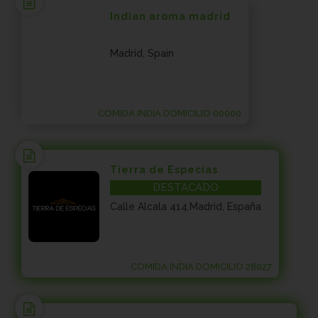
Indian aroma madrid
Madrid, Spain
COMIDA INDIA DOMICILIO 00000
Tierra de Especias
DESTACADO
Calle Alcala 414,Madrid, España
COMIDA INDIA DOMICILIO 28027