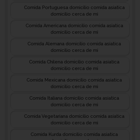
Comida Portuguesa domicilio comida asiatica
domicilio cerca de mi
Comida Americana domicilio comida asiatica
domicilio cerca de mi
Comida Alemana domicilio comida asiatica
domicilio cerca de mi
Comida Chilena domicilio comida asiatica
domicilio cerca de mi
Comida Mexicana domicilio comida asiatica
domicilio cerca de mi
Comida Italiana domicilio comida asiatica
domicilio cerca de mi
Comida Vegetariana domicilio comida asiatica
domicilio cerca de mi
Comida Kurda domicilio comida asiatica