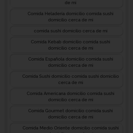
de mi
Comida Heladería domicilio comida sushi
domicilio cerca de mi
comida sushi domicilio cerca de mi
Comida Kebab domicilio comida sushi
domicilio cerca de mi
Comida Española domicilio comida sushi
domicilio cerca de mi
Comida Sushi domicilio comida sushi domicilio
cerca de mi
Comida Americana domicilio comida sushi
domicilio cerca de mi
Comida Gourmet domicilio comida sushi
domicilio cerca de mi
Comida Medio Oriente domicilio comida sushi