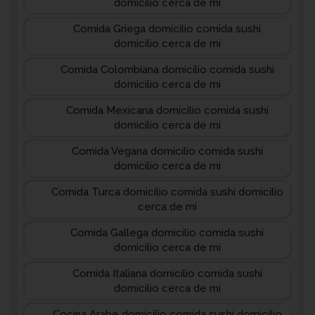
domicilio cerca de mi
Comida Griega domicilio comida sushi
domicilio cerca de mi
Comida Colombiana domicilio comida sushi
domicilio cerca de mi
Comida Mexicana domicilio comida sushi
domicilio cerca de mi
Comida Vegana domicilio comida sushi
domicilio cerca de mi
Comida Turca domicilio comida sushi domicilio
cerca de mi
Comida Gallega domicilio comida sushi
domicilio cerca de mi
Comida Italiana domicilio comida sushi
domicilio cerca de mi
Cocina Arabe domicilio comida sushi domicilio