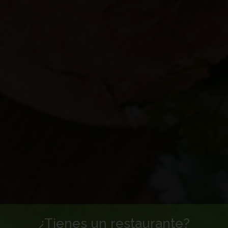
¿Tienes un restaurante?