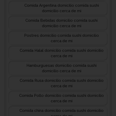
Comida Argentina domicilio comida sushi
domicilio cerca de mi
Comida Bebidas domicilio comida sushi
domicilio cerca de mi
Postres domicilio comida sushi domicilio
cerca de mi
Comida Halal domicilio comida sushi domicilio
cerca de mi
Hamburguesas domicilio comida sushi
domicilio cerca de mi
Comida Rusa domicilio comida sushi domicilio
cerca de mi
Comida Pollo domicilio comida sushi domicilio
cerca de mi
Comida china domicilio comida sushi domicilio