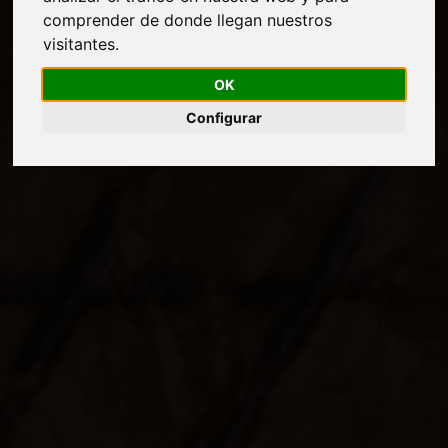
comprender de donde llegan nuestros
visitantes.
OK
Configurar