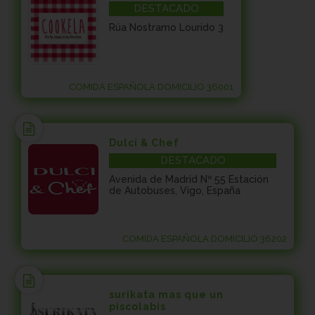
DESTACADO
Rúa Nostramo Lourido 3
COMIDA ESPAÑOLA DOMICILIO 36001
Dulci & Chef
DESTACADO
Avenida de Madrid Nº 55 Estación
de Autobuses, Vigo, España
COMIDA ESPAÑOLA DOMICILIO 36202
surikata mas que un
piscolabis