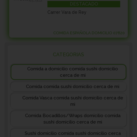
DESTACADO
Carrer Vara de Rey
COMIDA ESPAÑOLA DOMICILIO 07820
CATEGORIAS
Comida a domicilio comida sushi domicilio
cerca de mi
Comida comida sushi domicilio cerca de mi
Comida Vasca comida sushi domicilio cerca de
mi
Comida Bocadillos/Wraps domicilio comida
sushi domicilio cerca de mi
Sushi domicilio comida sushi domicilio cerca