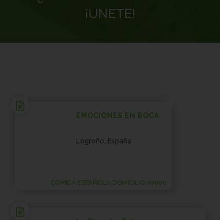
¡UNETE!
EMOCIONES EN BOCA
Logroño, España
COMIDA ESPAÑOLA DOMICILIO 00000