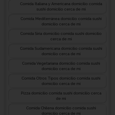
Comida Italiana y Americana domicilio comida
sushi domicilio cerca de mi
Comida Mediterránea domicilio comida sushi
domicilio cerca de mi
Comida Siria domicilio comida sushi domicilio
cerca de mi
Comida Sudamericana domicilio comida sushi
domicilio cerca de mi
Comida Vegetariana domicilio comida sushi
domicilio cerca de mi
Comida Otros Tipos domicilio comida sushi
domicilio cerca de mi
Pizza domicilio comida sushi domicilio cerca
de mi
Comida Chilena domicilio comida sushi
domicilio cerca de mi