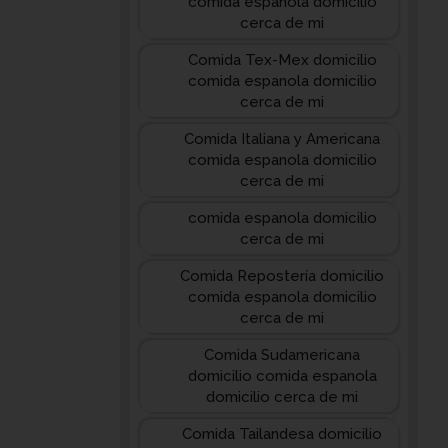
comida espanola domicilio
cerca de mi
Comida Tex-Mex domicilio
comida espanola domicilio
cerca de mi
Comida Italiana y Americana
comida espanola domicilio
cerca de mi
comida espanola domicilio
cerca de mi
Comida Repostería domicilio
comida espanola domicilio
cerca de mi
Comida Sudamericana
domicilio comida espanola
domicilio cerca de mi
Comida Tailandesa domicilio