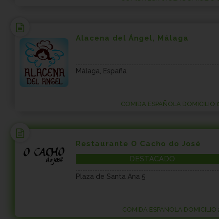
Alacena del Ángel, Málaga
Málaga, España
COMIDA ESPAÑOLA DOMICILIO 
Restaurante O Cacho do José
DESTACADO
Plaza de Santa Ana 5
COMIDA ESPAÑOLA DOMICILIO 