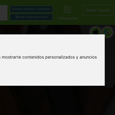
Iniciar Sesión
Categorías
a mostrarte contenidos personalizados y anuncios
omida espanola
mi