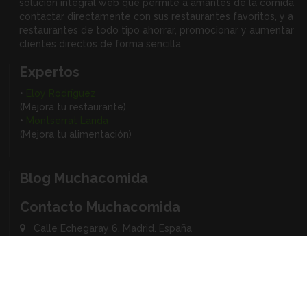
solución integral web que permite a amantes de la comida
contactar directamente con sus restaurantes favoritos, y
a
restaurantes de todo tipo ahorrar, promocionar y aumentar
clientes directos de forma sencilla.
Expertos
•
Eloy Rodríguez
(Mejora tu restaurante)
•
Montserrat Landa
(Mejora tu alimentación)
Blog Muchacomida
Contacto Muchacomida
Calle Echegaray 6, Madrid. España
Social Media